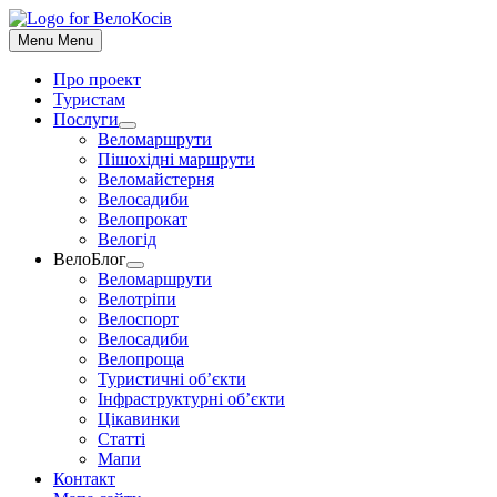
До
контенту
Menu
Menu
Про проект
Туристам
Послуги
Show
Веломаршрути
sub
Пішохідні маршрути
menu
Веломайстерня
Велосадиби
Велопрокат
Велогід
ВелоБлог
Show
Веломаршрути
sub
Велотріпи
menu
Велоспорт
Велосадиби
Велопроща
Туристичні об’єкти
Інфраструктурні об’єкти
Цікавинки
Статті
Мапи
Контакт