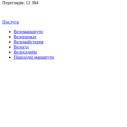
Переглядів: 12 384
Послуги
Веломаршрути
Велопрокат
Веломайстерня
Велогід
Велосадиби
Пішохідні маршрути