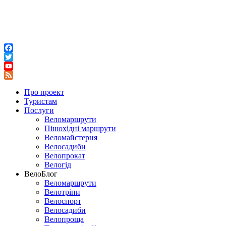
Facebook
Twitter
YouTube
Feed
Про проект
Туристам
Послуги
Веломаршрути
Пішохідні маршрути
Веломайстерня
Велосадиби
Велопрокат
Велогід
ВелоБлог
Веломаршрути
Велотріпи
Велоспорт
Велосадиби
Велопроща