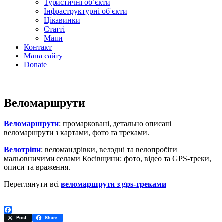
Туристичні об’єкти
Інфраструктурні об’єкти
Цікавинки
Статті
Мапи
Контакт
Мапа сайту
Donate
Веломаршрути
Веломаршрути
: промарковані, детально описані
веломаршрути з картами, фото та треками.
Велотріпи
: веломандрівки, велодні та велопробіги
мальовничими селами Косівщини: фото, відео та GPS-треки,
описи та враження.
Переглянути всі
веломаршрути з gps-треками
.
Facebook
Post
Share