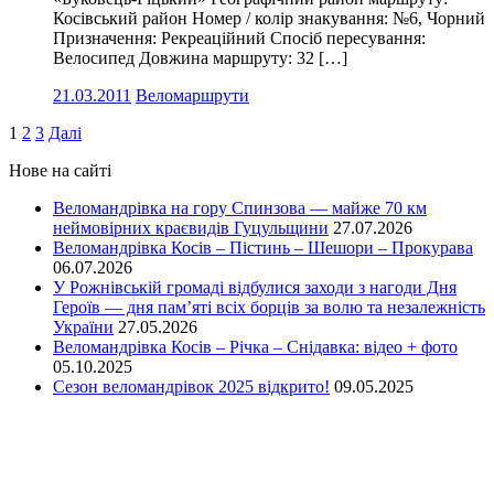
Косівський район Номер / колір знакування: №6, Чорний
Призначення: Рекреаційний Спосіб пересування:
Велосипед Довжина маршруту: 32 […]
21.03.2011
Веломаршрути
Пагінація
1
2
3
Далі
записів
Нове на сайті
Веломандрівка на гору Спинзова — майже 70 км
неймовірних краєвидів Гуцульщини
27.07.2026
Веломандрівка Косів – Пістинь – Шешори – Прокурава
06.07.2026
У Рожнівській громаді відбулися заходи з нагоди Дня
Героїв — дня пам’яті всіх борців за волю та незалежність
України
27.05.2026
Веломандрівка Косів – Річка – Снідавка: відео + фото
05.10.2025
Сезон веломандрівок 2025 відкрито!
09.05.2025