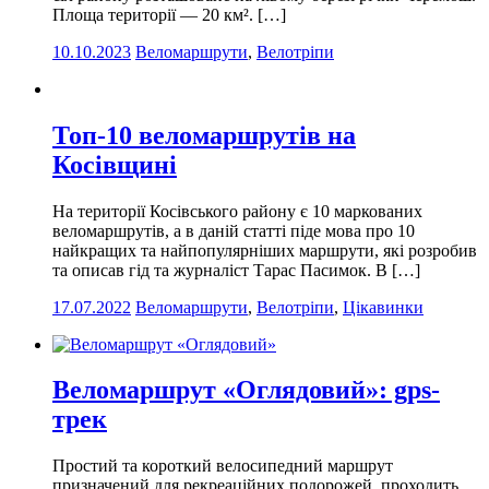
Площа території — 20 км². […]
10.10.2023
Веломаршрути
,
Велотріпи
Топ-10 веломаршрутів на
Косівщині
На території Косівського району є 10 маркованих
веломаршрутів, а в даній статті піде мова про 10
найкращих та найпопулярніших маршрути, які розробив
та описав гід та журналіст Тарас Пасимок. В […]
17.07.2022
Веломаршрути
,
Велотріпи
,
Цікавинки
Веломаршрут «Оглядовий»: gps-
трек
Простий та короткий велосипедний маршрут
призначений для рекреаційних подорожей, проходить