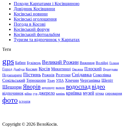
Походи Карпатами і Косівщиною
Довідник Косівщини
Косівські новини
Косівські оголошення
Погода в Косові
Косівський форум
Косівський фотоальбом
Туризм та відпочинок у Карпатах
Теґи
gps
Великий Рожин
Бабин
Буківець
Вижниця
Волійці
Голиця
Косів
Плоский
Микитинці
Город
Космач
Довбуш
Околена
Прокурава
Пістинь
Снідавка
Розтоки
Соколівка
Рожнів
Підзахаричі
Сокільський
Хімчин
Черганівка
Шепіт
Терношори
Трач
УПА
водоспад
Яворів
відео
Шешори
аеропорт
валило
криївка
відпочинок
джерело
музей
річка
сироварня
війна
гук
камінь
фото
історія
Copyright © 2026 ВелоКосів.