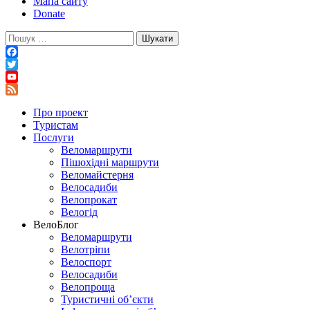
Мапа сайту
Donate
Пошук:
Facebook
Twitter
YouTube
Feed
Про проект
Туристам
Послуги
Веломаршрути
Пішохідні маршрути
Веломайстерня
Велосадиби
Велопрокат
Велогід
ВелоБлог
Веломаршрути
Велотріпи
Велоспорт
Велосадиби
Велопроща
Туристичні об’єкти