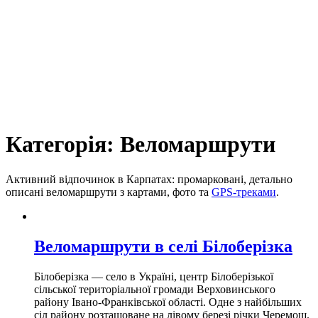
Категорія:
Веломаршрути
Активний відпочинок в Карпатах: промарковані, детально
описані веломаршрути з картами, фото та
GPS-треками
.
Веломаршрути в селі Білоберізка
Білоберізка — село в Україні, центр Білоберізької
сільської територіальної громади Верховинського
району Івано-Франківської області. Одне з найбільших
сіл району розташоване на лівому березі річки Черемош.