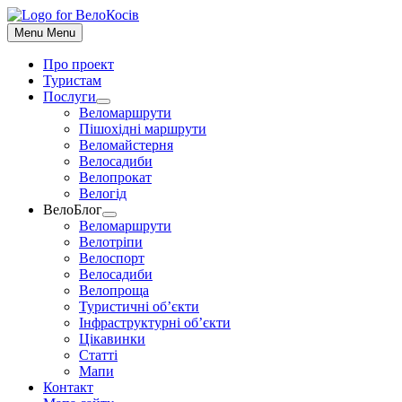
До
контенту
Menu
Menu
Про проект
Туристам
Послуги
Show
Веломаршрути
sub
Пішохідні маршрути
menu
Веломайстерня
Велосадиби
Велопрокат
Велогід
ВелоБлог
Show
Веломаршрути
sub
Велотріпи
menu
Велоспорт
Велосадиби
Велопроща
Туристичні об’єкти
Інфраструктурні об’єкти
Цікавинки
Статті
Мапи
Контакт