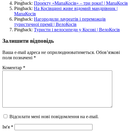
Pingback:
Проекту «МапаКосів» – три роки! | МапаКосів
Pingback:
На Косівщині живе відомий мандрівник |
МапаКосів
Pingback:
Нагородили лауреатів і переможців
туристичної премії | ВелоКосів
Pingback:
Туристи і велосипеди у Косові | ВелоКосів
Залишити відповідь
Ваша e-mail адреса не оприлюднюватиметься.
Обов’язкові
поля позначені
*
Коментар
*
Відсилати мені нові повідомлення на e-mail.
Ім'я
*