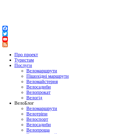
Facebook
Twitter
YouTube
Feed
Про проект
Туристам
Послуги
Веломаршрути
Пішохідні маршрути
Веломайстерня
Велосадиби
Велопрокат
Велогід
ВелоБлог
Веломаршрути
Велотріпи
Велоспорт
Велосадиби
Велопроща