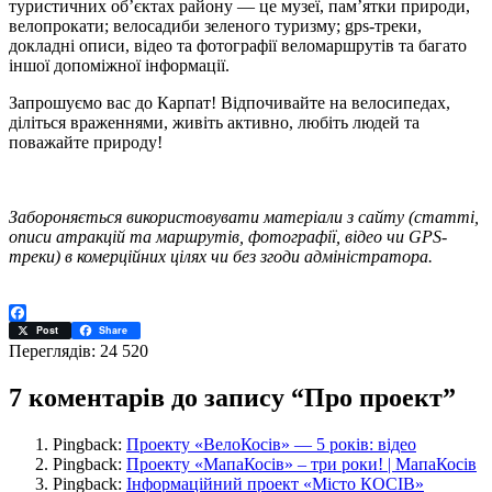
туристичних об’єктах району — це музеї, пам’ятки природи,
велопрокати; велосадиби зеленого туризму; gps-треки,
докладні описи, відео та фотографії веломаршрутів та багато
іншої допоміжної інформації.
Запрошуємо вас до Карпат! Відпочивайте на велосипедах,
діліться враженнями, живіть активно, любіть людей та
поважайте природу!
Забороняється використовувати матеріали з сайту (статті,
описи атракцій та маршрутів, фотографії, відео чи GPS-
треки) в комерційних цілях чи без згоди адміністратора.
Facebook
Post
Share
Переглядів: 24 520
7 коментарів до запису “Про проект”
Pingback:
Проекту «ВелоКосів» — 5 років: відео
Pingback:
Проекту «МапаКосів» – три роки! | МапаКосів
Pingback:
Інформаційний проект «Місто КОСІВ»