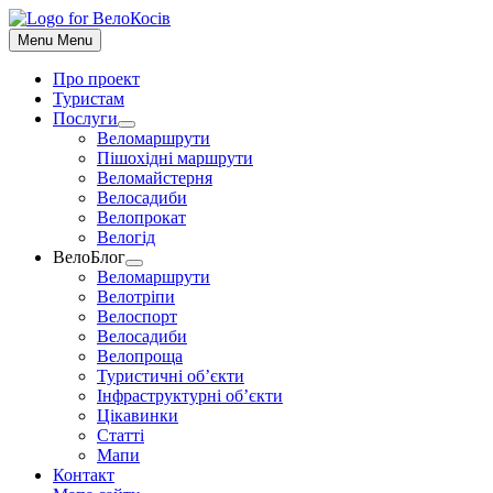
До
контенту
Menu
Menu
Про проект
Туристам
Послуги
Show
Веломаршрути
sub
Пішохідні маршрути
menu
Веломайстерня
Велосадиби
Велопрокат
Велогід
ВелоБлог
Show
Веломаршрути
sub
Велотріпи
menu
Велоспорт
Велосадиби
Велопроща
Туристичні об’єкти
Інфраструктурні об’єкти
Цікавинки
Статті
Мапи
Контакт