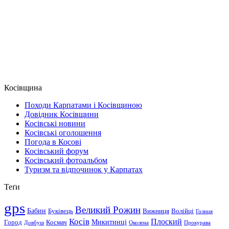
Косівщина
Походи Карпатами і Косівщиною
Довідник Косівщини
Косівські новини
Косівські оголошення
Погода в Косові
Косівський форум
Косівський фотоальбом
Туризм та відпочинок у Карпатах
Теґи
gps
Великий Рожин
Бабин
Буківець
Вижниця
Волійці
Голиця
Косів
Плоский
Микитинці
Город
Космач
Довбуш
Околена
Прокурава