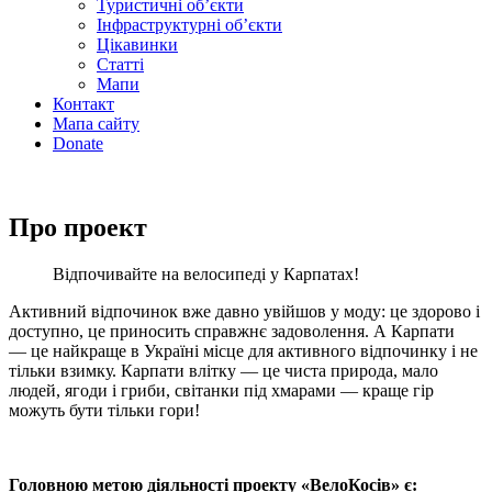
Туристичні об’єкти
Інфраструктурні об’єкти
Цікавинки
Статті
Мапи
Контакт
Мапа сайту
Donate
Про проект
Відпочивайте на велосипеді у Карпатах!
Активний відпочинок вже давно увійшов у моду: це здорово і
доступно, це приносить справжнє задоволення. А Карпати
— це найкраще в Україні місце для активного відпочинку і не
тільки взимку. Карпати влітку — це чиста природа, мало
людей, ягоди і гриби, світанки під хмарами — краще гір
можуть бути тільки гори!
Головною метою діяльності проекту «ВелоКосів» є: