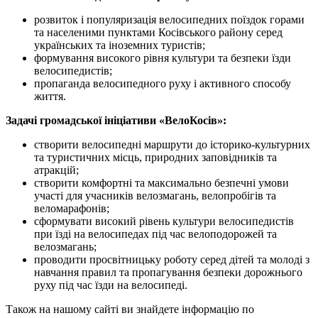
розвиток і популяризація велосипедних поїздок горами
та населеними пунктами Косівського району серед
українських та іноземних туристів;
формування високого рівня культури та безпеки їзди
велосипедистів;
пропаганда велосипедного руху і активного способу
життя.
Задач
і громадської ініціативи «ВелоКосів»:
створити велосипедні маршрути до історико-культурних
та туристичних місць, природних заповідників та
атракцій;
створити комфортні та максимально безпечні умови
участі для учасників велозмагань, велопробігів та
веломарафонів;
сформувати високий рівень культури велосипедистів
при їзді на велосипедах під час велоподорожей та
велозмагань;
проводити просвітницьку роботу серед дітей та молоді з
навчання правил та пропагування безпеки дорожнього
руху під час їзди на велосипеді.
Також на нашому сайті ви знайдете інформацію по