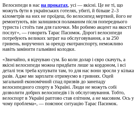
Велосипеди в нас
на прокатах
, усі — якісні. Це не ті, що
можуть бути в українських готелях, убиті, й більше 2–3
кілометрів на них не проїдеш, бо велосипед мертвий, його не
ремонтують, він залишився поламаним після попереднього
туриста і стоїть там для галочки. Ми робимо акцент на якості
послуг», — говорить Тарас Пасимок. Дорогі велосипеди
потребують великих затрат на обслуговування, а за 250
гривень, виручених за оренду екотранспорту, неможливо
навіть замінити гальмівні колодки.
«Звичайно, я відчуваю сум. Бо коли долар і євро скачуть, а
якісні велосипеди можна придбати лише за кордоном, і всі
деталі теж треба купувати там, то для нас вони зросли у кілька
разів. Адже ми зарплати отримуємо в гривнях. Оцей
загальний економічний спад призвів до занепаду
велосипедного спорту в Україні. Люди не можуть собі
дозволити добрих велосипедів і їх обслуговування. Тобто,
велоспорт в Україні раптово став елітним, а не масовим. Ось у
чому проблема», — пояснює ситуацію Тарас Пасимок.