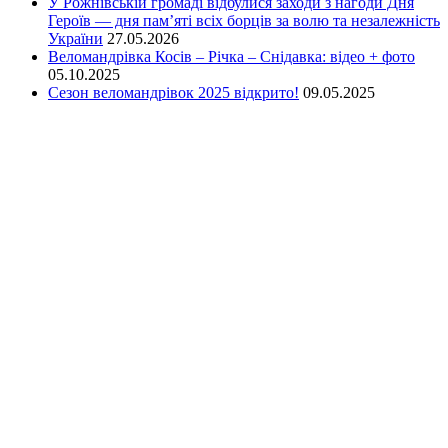
У Рожнівській громаді відбулися заходи з нагоди Дня
Героїв — дня пам’яті всіх борців за волю та незалежність
України
27.05.2026
Веломандрівка Косів – Річка – Снідавка: відео + фото
05.10.2025
Сезон веломандрівок 2025 відкрито!
09.05.2025