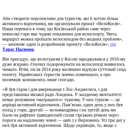
Аби створити перспективи для туристів, які б хотіли більш
активного відпочинку, ми організували проєкт «ВелоКосів».
Наша перевага в тому, що Косівський район саме через
невисокі гори має чудові показники для велоспорту. Увесь
маршрут можна проїхати велосипедом без жодних проблем»,
— запевняє один із розробників проекту «ВелоКосів»,
гід
Тарас Пасимок
.
Він пригадує, що велотуризм у Косові зароджувався у 2010-му
дуже яскраво. Охочих подорожувати на велосипеді виявилось
чимало. Втім, після 2014 року косівчани відчули суттєвий спад
попиту. Українських туристів значно поменшало, а про
іноземців залишились лише спогади.
«Я був гідом і для американця з Лос-Анджелеса, і для
представника міської ради Лондона. У західному менталітеті
немає розуміння «матрацного» туризму. У них туризм — це
апріорі активний відпочинок. Пам’ятаю, один день у них був
похід у гори, другий — веломандрівка і на третій день ми
їхали на рафтинг (швидкісний сплав гірською річкою через
пороги на надувному човні —
авт.
) у Верховину. Усі три дні у
них був активний відпочинок. Щодо українців, то, якщо з