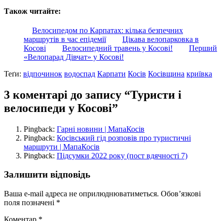
Також читайте:
Велосипедом по Карпатах: кілька безпечних
маршрутів в час епідемії
Цікава велопарковка в
Косові
Велосипедний травень у Косові!
Перший
«Велопарад Дівчат» у Косові!
Теґи:
відпочинок
водоспад
Карпати
Косів
Косівщина
криївка
3 коментарі до запису “Туристи і
велосипеди у Косові”
Pingback:
Гарні новини | МапаКосів
Pingback:
Косівський гід розповів про туристичні
маршрути | МапаКосів
Pingback:
Підсумки 2022 року (пост вдячності 7)
Залишити відповідь
Ваша e-mail адреса не оприлюднюватиметься.
Обов’язкові
поля позначені
*
Коментар
*