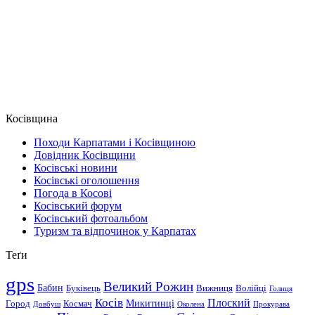
Косівщина
Походи Карпатами і Косівщиною
Довідник Косівщини
Косівські новини
Косівські оголошення
Погода в Косові
Косівський форум
Косівський фотоальбом
Туризм та відпочинок у Карпатах
Теґи
gps
Великий Рожин
Бабин
Буківець
Вижниця
Волійці
Голиця
Косів
Плоский
Микитинці
Город
Космач
Довбуш
Околена
Прокурава