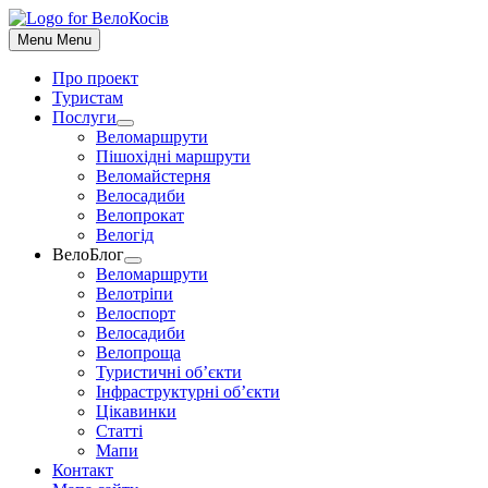
До
контенту
Menu
Menu
Про проект
Туристам
Послуги
Show
Веломаршрути
sub
Пішохідні маршрути
menu
Веломайстерня
Велосадиби
Велопрокат
Велогід
ВелоБлог
Show
Веломаршрути
sub
Велотріпи
menu
Велоспорт
Велосадиби
Велопроща
Туристичні об’єкти
Інфраструктурні об’єкти
Цікавинки
Статті
Мапи
Контакт