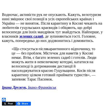
Водночас, активісти рук не опускають. Кажуть, велотуризм
нині зміцнює свої позиції в усіх європейських країнах і
Україна — не виняток. Після карантину в Косові чекають на
любителів гуцульських краєвидів і обіцяють, що добрі
велосипеди для їхніх мандрівок тут знайдуться. Найперше, у
власників
зелених садиб
, де зупиняються гості. Головне,
кажуть, попередньо до них додзвонитись і домовитись.
«Що стосується післякарантинного відпочинку, то
це — без проблем. Містечок для наметів у Косові
немає. Втім, є багато зелених садиб і готелів. Люди
можуть жити в невеличкому котеджі, кататися на
велосипеді із дотриманням дистанції й
насолоджуватися красою Гуцульщини. Косів після
карантину цілком готовий приймати туристів», —
запевняє Тарас Пасимок.
І
рина Дружук,
Івано-Франківськ
Facebook
Post
Share