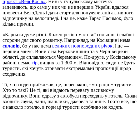
проєкт «ВелоКосів»
. Нині у гуцульському містечку
запевняють, що саме у них чи не вперше в Україні вдалося
провести ВелоДень і дати старт для популяризації активного
відпочинку на велосипеді. І на це, каже Тарас Пасимок, було
кілька причин.
«Карпати дуже різні. Кожен регіон має свої сильніші і слабші
сторони для свого розвитку. Наприклад, на Косівщині нема
сплавів
, бо у нас нема
великих повноводних річок
, і це —
перший мінус. Вони є на Верховинщині та у Чернівецькій
області, де сплавляються Черемошем. По-друге, у Косівському
районі немає
гір
, вищих за 1 300 м. Відповідно, сюди не їдуть
туристи, які хочуть отримати екстремальні пропозиції щодо
сходження.
Ті, хто сюди приїжджав, це, переважно, «матрацні» туристи.
Хто то такі? Це ті, які віддають перевагу пасивному
відпочинку. Вони одразу з автобуса переходять у готель. Сюди
входить сауна, чани, шашлики, джерела та інше. Тобто все, що
є навколо готелю, в гори ці туристи особливо не ходять.