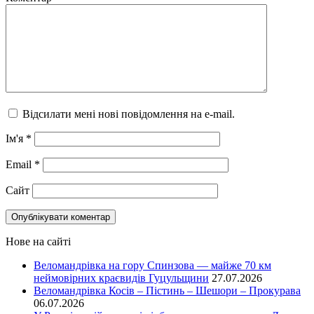
Відсилати мені нові повідомлення на e-mail.
Ім'я
*
Email
*
Сайт
Нове на сайті
Веломандрівка на гору Спинзова — майже 70 км
неймовірних краєвидів Гуцульщини
27.07.2026
Веломандрівка Косів – Пістинь – Шешори – Прокурава
06.07.2026