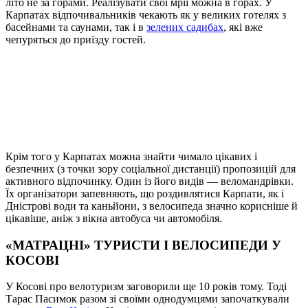
літо не за горами. Реалізувати свої мрії можна в горах. У
Карпатах відпочивальників чекають як у великих готелях з
басейнами та саунами, так і в
зелених садибах
, які вже
чепуряться до приїзду гостей.
Крім того у Карпатах можна знайти чимало цікавих і
безпечних (з точки зору соціальної дистанції) пропозицій для
активного відпочинку. Один із його видів — веломандрівки.
Їх організатори запевняють, що роздивлятися Карпати, як і
Дністрові води та каньйони, з велосипеда значно корисніше й
цікавіше, аніж з вікна автобуса чи автомобіля.
«МАТРАЦНІ» ТУРИСТИ І ВЕЛОСИПЕДИ У
КОСОВІ
У Косові про велотуризм заговорили ще 10 років тому. Тоді
Тарас Пасимок разом зі своїми однодумцями започаткували