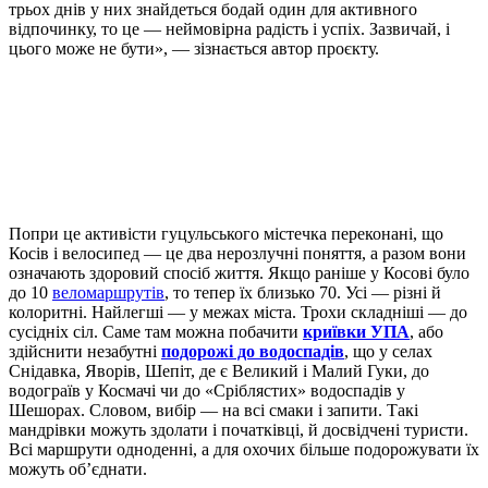
трьох днів у них знайдеться бодай один для активного
відпочинку, то це — неймовірна радість і успіх. Зазвичай, і
цього може не бути», — зізнається автор проєкту.
Попри це активісти гуцульського містечка переконані, що
Косів і велосипед — це два нерозлучні поняття, а разом вони
означають здоровий спосіб життя. Якщо раніше у Косові було
до 10
веломаршрутів
, то тепер їх близько 70. Усі — різні й
колоритні. Найлегші — у межах міста. Трохи складніші — до
сусідніх сіл. Саме там можна побачити
криївки УПА
, або
здійснити незабутні
подорожі до водоспадів
, що у селах
Снідавка, Яворів, Шепіт, де є Великий і Малий Гуки, до
водограїв у Космачі чи до «Сріблястих» водоспадів у
Шешорах. Словом, вибір — на всі смаки і запити. Такі
мандрівки можуть здолати і початківці, й досвідчені туристи.
Всі маршрути одноденні, а для охочих більше подорожувати їх
можуть об’єднати.