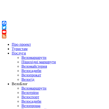
Facebook
Twitter
YouTube
Feed
Про проект
Туристам
Послуги
Веломаршрути
Пішохідні маршрути
Веломайстерня
Велосадиби
Велопрокат
Велогід
ВелоБлог
Веломаршрути
Велотріпи
Велоспорт
Велосадиби
Велопроща