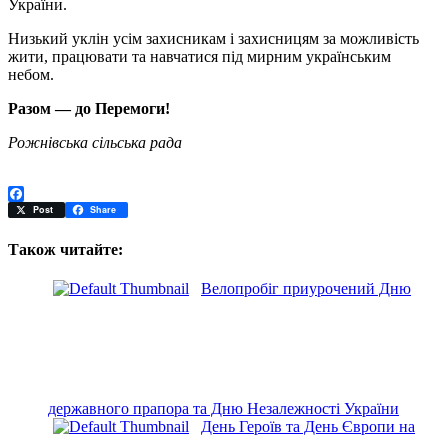
України.
Низький уклін усім захисникам і захисницям за можливість
жити, працювати та навчатися під мирним українським
небом.
Разом — до Перемоги!
Рожнівська сільська рада
Facebook
Post
Share
Також читайте:
Велопробіг приурочений Дню
державного прапора та Дню Незалежності України
День Героїв та День Європи на