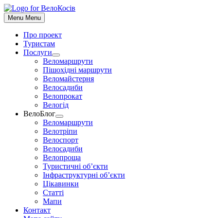
До
контенту
Menu
Menu
Про проект
Туристам
Послуги
Show
Веломаршрути
sub
Пішохідні маршрути
menu
Веломайстерня
Велосадиби
Велопрокат
Велогід
ВелоБлог
Show
Веломаршрути
sub
Велотріпи
menu
Велоспорт
Велосадиби
Велопроща
Туристичні об’єкти
Інфраструктурні об’єкти
Цікавинки
Статті
Мапи
Контакт