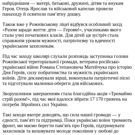
найріднішим — матері, батькові, дружині, дітям та внукам
Героя. Отець Ярослав та військовий капелан провели
панахиду й освятили пам’ятну дошку.
Також вже у Рожнівському ліцеї відбувся особливий захід
«Разом заради життя: діти — Героям!», учасниками якого
стали учні початкових класів. Для дітей ця зустріч стала
справжнім уроком мужності, патріотизму та вдячності
українським захисникам.
Під час заходу школярі слухали розповідь заступника голови
Рожнівської територіальної громади, ветерана російсько-
української війни Романа Степановича Матейчука про історію
Дня Героїв, силу побратимства та мужність українських
воїнів. Діти декламували вірші, виконували патріотичні пісні
та підготували малюнки-обереги для військових.
Зворушливим завершенням стала благодійна акція «Тримаймо
стрій разом!», під час якої вдалося зібрати 17 170 гривень на
потреби Збройних сил України.
Такі заходи вкотре доводять, що сила нашої громади — у
єдності, пам’яті та підтримці. Поки українські воїни тримають
фронт, ми маємо берегти пам’ять про Героїв, підтримувати
захисників та виховувати молоде покоління у любові до