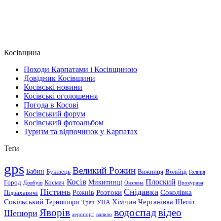
Косівщина
Походи Карпатами і Косівщиною
Довідник Косівщини
Косівські новини
Косівські оголошення
Погода в Косові
Косівський форум
Косівський фотоальбом
Туризм та відпочинок у Карпатах
Теґи
gps
Великий Рожин
Бабин
Буківець
Вижниця
Волійці
Голиця
Косів
Плоский
Микитинці
Город
Космач
Довбуш
Околена
Прокурава
Пістинь
Снідавка
Розтоки
Соколівка
Рожнів
Підзахаричі
Сокільський
Хімчин
Черганівка
Шепіт
Терношори
Трач
УПА
водоспад
Яворів
відео
Шешори
аеропорт
валило