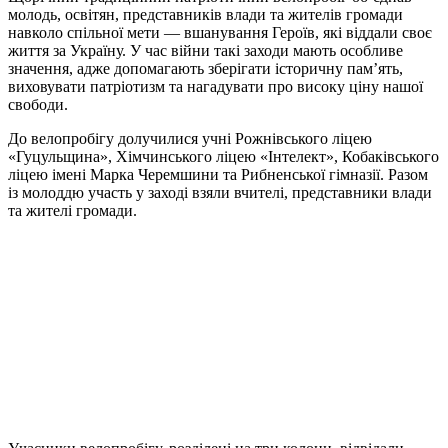
молодь, освітян, представників влади та жителів громади
навколо спільної мети — вшанування Героїв, які віддали своє
життя за Україну. У час війни такі заходи мають особливе
значення, адже допомагають зберігати історичну пам’ять,
виховувати патріотизм та нагадувати про високу ціну нашої
свободи.
До велопробігу долучилися учні Рожнівського ліцею
«Гуцульщина», Хімчинського ліцею «Інтелект», Кобаківського
ліцею імені Марка Черемшини та Рибненської гімназії. Разом
із молоддю участь у заході взяли вчителі, представники влади
та жителі громади.