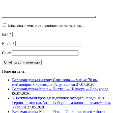
Відсилати мені нові повідомлення на e-mail.
Ім'я
*
Email
*
Сайт
Нове на сайті
Веломандрівка на гору Спинзова — майже 70 км
неймовірних краєвидів Гуцульщини
27.07.2026
Веломандрівка Косів – Пістинь – Шешори – Прокурава
06.07.2026
У Рожнівській громаді відбулися заходи з нагоди Дня
Героїв — дня пам’яті всіх борців за волю та незалежність
України
27.05.2026
Веломандрівка Косів – Річка – Снідавка: відео + фото