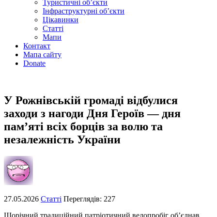
Туристичні об’єкти
Інфраструктурні об’єкти
Цікавинки
Статті
Мапи
Контакт
Мапа сайту
Donate
У Рожнівській громаді відбулися
заходи з нагоди Дня Героїв — дня
пам’яті всіх борців за волю та
незалежність України
27.05.2026
Статті
Переглядів: 227
Щорічний традиційний патріотичний велопробіг об’єднав