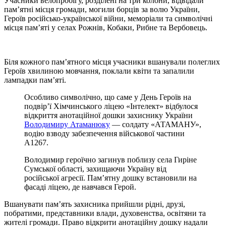
Учасники велопробігу, розділені на три колони, відвідали
пам’ятні місця громади, могили борців за волю України,
Героїв російсько-української війни, меморіали та символічні
місця пам’яті у селах Рожнів, Кобаки, Рибне та Вербовець.
Біля кожного пам’ятного місця учасники вшанували полеглих
Героїв хвилиною мовчання, поклали квіти та запалили
лампадки пам’яті.
Особливо символічно, що саме у День Героїв на
подвір’ї Хімчинського ліцею «Інтелект» відбулося
відкриття анотаційної дошки захиснику України
Володимиру Атаманюку
— солдату «АТАМАНУ»,
водію взводу забезпечення військової частини
А1267.
Володимир героїчно загинув поблизу села Гиріне
Сумської області, захищаючи Україну від
російської агресії. Пам’ятну дошку встановили на
фасаді ліцею, де навчався Герой.
Вшанувати пам’ять захисника прийшли рідні, друзі,
побратими, представники влади, духовенства, освітяни та
жителі громади. Право відкрити анотаційну дошку надали