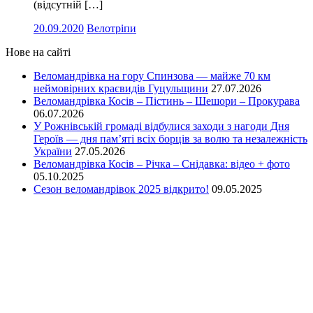
(відсутній […]
20.09.2020
Велотріпи
Нове на сайті
Веломандрівка на гору Спинзова — майже 70 км
неймовірних краєвидів Гуцульщини
27.07.2026
Веломандрівка Косів – Пістинь – Шешори – Прокурава
06.07.2026
У Рожнівській громаді відбулися заходи з нагоди Дня
Героїв — дня пам’яті всіх борців за волю та незалежність
України
27.05.2026
Веломандрівка Косів – Річка – Снідавка: відео + фото
05.10.2025
Сезон веломандрівок 2025 відкрито!
09.05.2025