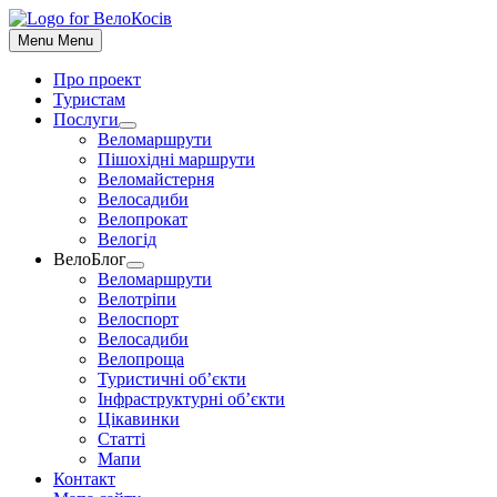
До
контенту
Menu
Menu
Про проект
Туристам
Послуги
Show
Веломаршрути
sub
Пішохідні маршрути
menu
Веломайстерня
Велосадиби
Велопрокат
Велогід
ВелоБлог
Show
Веломаршрути
sub
Велотріпи
menu
Велоспорт
Велосадиби
Велопроща
Туристичні об’єкти
Інфраструктурні об’єкти
Цікавинки
Статті
Мапи
Контакт