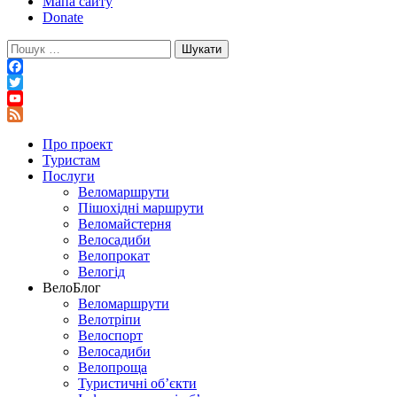
Мапа сайту
Donate
Пошук:
Facebook
Twitter
YouTube
Feed
Про проект
Туристам
Послуги
Веломаршрути
Пішохідні маршрути
Веломайстерня
Велосадиби
Велопрокат
Велогід
ВелоБлог
Веломаршрути
Велотріпи
Велоспорт
Велосадиби
Велопроща
Туристичні об’єкти