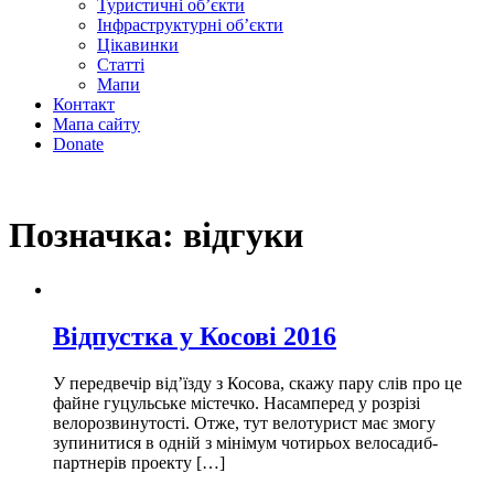
Туристичні об’єкти
Інфраструктурні об’єкти
Цікавинки
Статті
Мапи
Контакт
Мапа сайту
Donate
Позначка:
відгуки
Відпустка у Косові 2016
У передвечір від’їзду з Косова, скажу пару слів про це
файне гуцульське містечко. Насамперед у розрізі
велорозвинутості. Отже, тут велотурист має змогу
зупинитися в одній з мінімум чотирьох велосадиб-
партнерів проекту […]