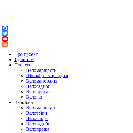
Facebook
Twitter
YouTube
Feed
Про проект
Туристам
Послуги
Веломаршрути
Пішохідні маршрути
Веломайстерня
Велосадиби
Велопрокат
Велогід
ВелоБлог
Веломаршрути
Велотріпи
Велоспорт
Велосадиби
Велопроща