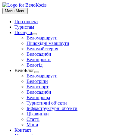
До
контенту
Menu
Menu
Про проект
Туристам
Послуги
Show
Веломаршрути
sub
Пішохідні маршрути
menu
Веломайстерня
Велосадиби
Велопрокат
Велогід
ВелоБлог
Show
Веломаршрути
sub
Велотріпи
menu
Велоспорт
Велосадиби
Велопроща
Туристичні об’єкти
Інфраструктурні об’єкти
Цікавинки
Статті
Мапи
Контакт