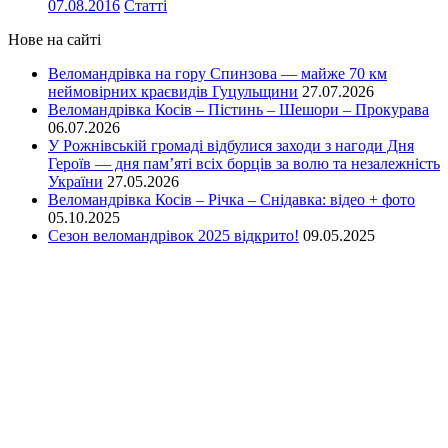
07.08.2016
Статті
Нове на сайті
Веломандрівка на гору Спинзова — майже 70 км
неймовірних краєвидів Гуцульщини
27.07.2026
Веломандрівка Косів – Пістинь – Шешори – Прокурава
06.07.2026
У Рожнівській громаді відбулися заходи з нагоди Дня
Героїв — дня пам’яті всіх борців за волю та незалежність
України
27.05.2026
Веломандрівка Косів – Річка – Снідавка: відео + фото
05.10.2025
Сезон веломандрівок 2025 відкрито!
09.05.2025