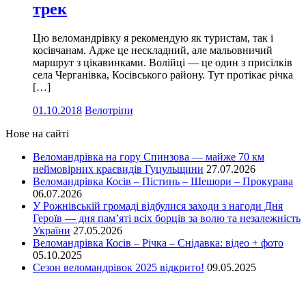
трек
Цю веломандрівку я рекомендую як туристам, так і
косівчанам. Адже це нескладний, але мальовничий
маршрут з цікавинками. Волійці — це один з присілків
села Черганівка, Косівського району. Тут протікає річка
[…]
01.10.2018
Велотріпи
Нове на сайті
Веломандрівка на гору Спинзова — майже 70 км
неймовірних краєвидів Гуцульщини
27.07.2026
Веломандрівка Косів – Пістинь – Шешори – Прокурава
06.07.2026
У Рожнівській громаді відбулися заходи з нагоди Дня
Героїв — дня пам’яті всіх борців за волю та незалежність
України
27.05.2026
Веломандрівка Косів – Річка – Снідавка: відео + фото
05.10.2025
Сезон веломандрівок 2025 відкрито!
09.05.2025