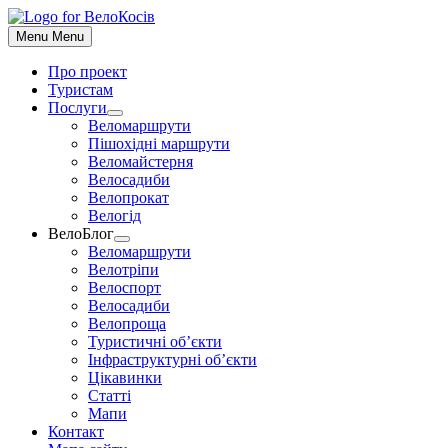
До
контенту
Menu
Menu
Про проект
Туристам
Послуги
Show
Веломаршрути
sub
Пішохідні маршрути
menu
Веломайстерня
Велосадиби
Велопрокат
Велогід
ВелоБлог
Show
Веломаршрути
sub
Велотріпи
menu
Велоспорт
Велосадиби
Велопроща
Туристичні об’єкти
Інфраструктурні об’єкти
Цікавинки
Статті
Мапи
Контакт