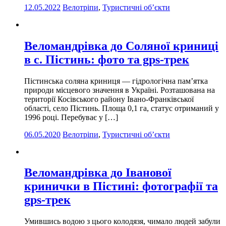
12.05.2022
Велотріпи
,
Туристичні об’єкти
Веломандрівка до Соляної криниці
в с. Пістинь: фото та gps-трек
Пістинська соляна криниця — гідрологічна пам’ятка
природи місцевого значення в Україні. Розташована на
території Косівського району Івано-Франківської
області, село Пістинь. Площа 0,1 га, статус отриманий у
1996 році. Перебуває у […]
06.05.2020
Велотріпи
,
Туристичні об’єкти
Веломандрівка до Іванової
кринички в Пістині: фотографії та
gps-трек
Умившись водою з цього колодязя, чимало людей забули