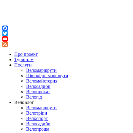
Facebook
Twitter
YouTube
Feed
Про проект
Туристам
Послуги
Веломаршрути
Пішохідні маршрути
Веломайстерня
Велосадиби
Велопрокат
Велогід
ВелоБлог
Веломаршрути
Велотріпи
Велоспорт
Велосадиби
Велопроща