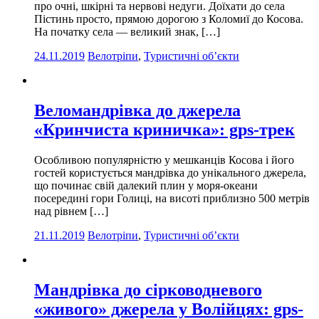
про очні, шкірні та нервові недуги. Доїхати до села
Пістинь просто, прямою дорогою з Коломиї до Косова.
На початку села — великий знак, […]
24.11.2019
Велотріпи
,
Туристичні об’єкти
Веломандрівка до джерела
«Кринчиста криничка»: gps-трек
Особливою популярністю у мешканців Косова і його
гостей користується мандрівка до унікального джерела,
що починає свій далекий плин у моря-океани
посередині гори Голиці, на висоті приблизно 500 метрів
над рівнем […]
21.11.2019
Велотріпи
,
Туристичні об’єкти
Мандрівка до сірководневого
«живого» джерела у Волійцях: gps-