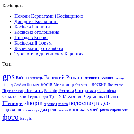
Косівщина
Походи Карпатами і Косівщиною
Довідник Косівщини
Косівські новини
Косівські оголошення
Погода в Косові
Косівський форум
Косівський фотоальбом
Туризм та відпочинок у Карпатах
Теґи
gps
Великий Рожин
Бабин
Буківець
Вижниця
Волійці
Голиця
Косів
Плоский
Микитинці
Город
Космач
Довбуш
Околена
Прокурава
Пістинь
Снідавка
Розтоки
Соколівка
Рожнів
Підзахаричі
Сокільський
Хімчин
Черганівка
Шепіт
Терношори
Трач
УПА
водоспад
Яворів
відео
Шешори
аеропорт
валило
криївка
відпочинок
джерело
музей
річка
сироварня
війна
гук
камінь
фото
історія