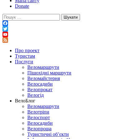
Мапа сайту
Donate
Пошук:
Facebook
Twitter
YouTube
Feed
Про проект
Туристам
Послуги
Веломаршрути
Пішохідні маршрути
Веломайстерня
Велосадиби
Велопрокат
Велогід
ВелоБлог
Веломаршрути
Велотріпи
Велоспорт
Велосадиби
Велопроща
Туристичні об’єкти