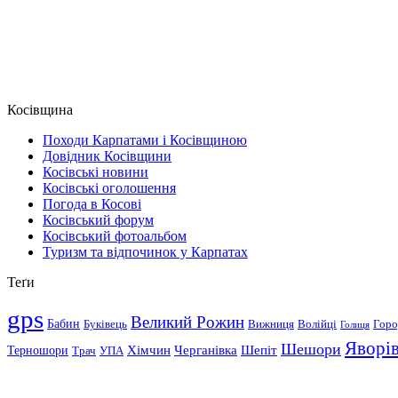
Косівщина
Походи Карпатами і Косівщиною
Довідник Косівщини
Косівські новини
Косівські оголошення
Погода в Косові
Косівський форум
Косівський фотоальбом
Туризм та відпочинок у Карпатах
Теґи
gps
Великий Рожин
Бабин
Буківець
Вижниця
Волійці
Горо
Голиця
Яворі
Шешори
Хімчин
Черганівка
Шепіт
Терношори
Трач
УПА