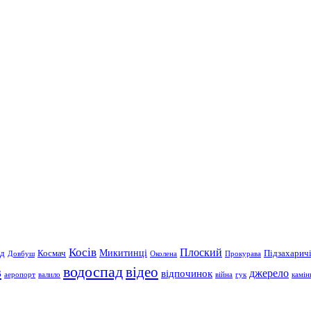
Косів
Плоский
Микитинці
д
Космач
Підзахарич
Довбуш
Околена
Прокурава
водоспад
в
відео
відпочинок
джерело
аеропорт
валило
війна
гук
камін