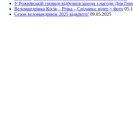
У Рожнівській громаді відбулися заходи з нагоди Дня Геро
Веломандрівка Косів – Річка – Снідавка: відео + фото
05.1
Сезон веломандрівок 2025 відкрито!
09.05.2025