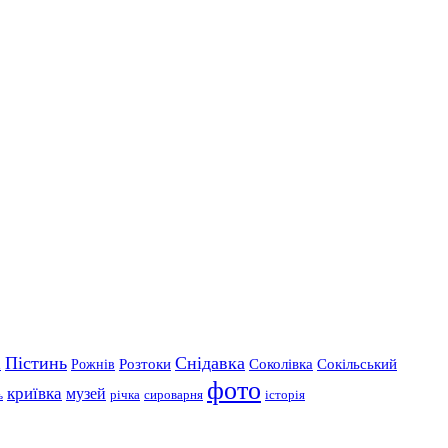
Пістинь
Снідавка
Розтоки
Соколівка
Сокільський
Рожнів
і
фото
криївка
музей
річка
сироварня
історія
ь