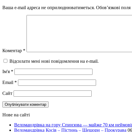
Ваша e-mail адреса не оприлюднюватиметься.
Обов’язкові поля
Коментар
*
Відсилати мені нові повідомлення на e-mail.
Ім'я
*
Email
*
Сайт
Нове на сайті
Веломандрівка на гору Спинзова — майже 70 км неймов
Веломандрівка Косів – Пістинь – Шешори – Прокурава
06