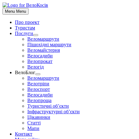
До
контенту
Menu
Menu
Про проект
Туристам
Послуги
Show
Веломаршрути
sub
Пішохідні маршрути
menu
Веломайстерня
Велосадиби
Велопрокат
Велогід
ВелоБлог
Show
Веломаршрути
sub
Велотріпи
menu
Велоспорт
Велосадиби
Велопроща
Туристичні об’єкти
Інфраструктурні об’єкти
Цікавинки
Статті
Мапи
Контакт