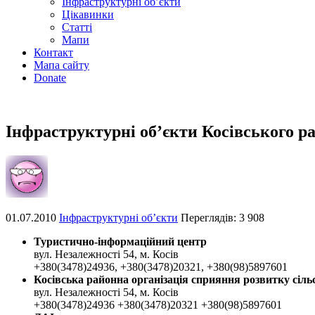
Інфраструктурні об’єкти
Цікавинки
Статті
Мапи
Контакт
Мапа сайту
Donate
Інфраструктурні об’єкти Косівського р
01.07.2010
Інфраструктурні об’єкти
Переглядів: 3 908
Туристично-інформаційний центр
вул. Незалежності 54, м. Косів
+380(3478)24936, +380(3478)20321, +380(98)5897601
Косівська районна організація сприяння розвитку сіль
вул. Незалежності 54, м. Косів
+380(3478)24936 +380(3478)20321 +380(98)5897601