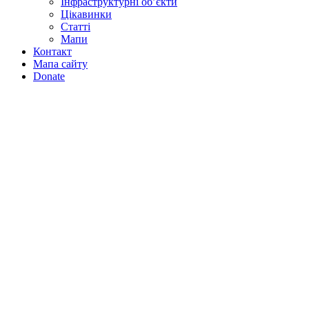
Інфраструктурні об’єкти
Цікавинки
Статті
Мапи
Контакт
Мапа сайту
Donate