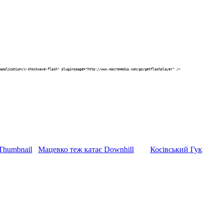
application/x-shockwave-flash" pluginspage="http://www.macromedia.com/go/getflashplayer" />
Мацевко теж катає Downhill
Косівський Гук