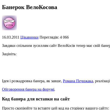
Банерок ВелоКосова
16.03.2011
Цікавинки
Переглядів: 4 066
Завдяки спільним зусиллям сайт ВелоКосів тепер має свій бане
Зацініть:
Ідея і розкадровка банера, як завше,
Романа Печижака
, реаліза
Обговорення банера на форумі
.
Код банера для вставки на сайт
Просто скопіюйте та вставте цей код на сторінку вашого сайту: