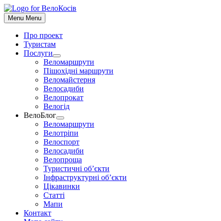
До
контенту
Menu
Menu
Про проект
Туристам
Послуги
Show
Веломаршрути
sub
Пішохідні маршрути
menu
Веломайстерня
Велосадиби
Велопрокат
Велогід
ВелоБлог
Show
Веломаршрути
sub
Велотріпи
menu
Велоспорт
Велосадиби
Велопроща
Туристичні об’єкти
Інфраструктурні об’єкти
Цікавинки
Статті
Мапи
Контакт