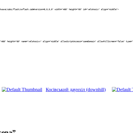
kwave/cabs/flash/swflash.cab#version=8,0,0,0" width="468" height="60" id="velokosiv" align="middle">
"468" height="60" name="velokosivv" align="middle" allowScriptAccess="sameDomain" allowFullScreen="false" type="
Косівський даунхіл (downhill)
сова”