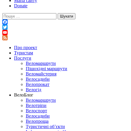
Мапа сайту
Donate
Пошук:
Facebook
Twitter
YouTube
Feed
Про проект
Туристам
Послуги
Веломаршрути
Пішохідні маршрути
Веломайстерня
Велосадиби
Велопрокат
Велогід
ВелоБлог
Веломаршрути
Велотріпи
Велоспорт
Велосадиби
Велопроща
Туристичні об’єкти