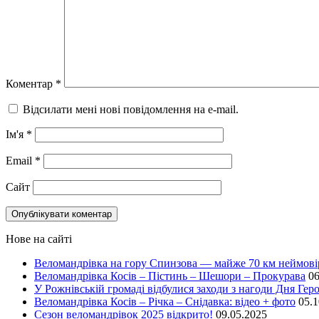
Коментар
*
Відсилати мені нові повідомлення на e-mail.
Ім'я
*
Email
*
Сайт
Нове на сайті
Веломандрівка на гору Спинзова — майже 70 км неймов
Веломандрівка Косів – Пістинь – Шешори – Прокурава
06
У Рожнівській громаді відбулися заходи з нагоди Дня Геро
Веломандрівка Косів – Річка – Снідавка: відео + фото
05.1
Сезон веломандрівок 2025 відкрито!
09.05.2025