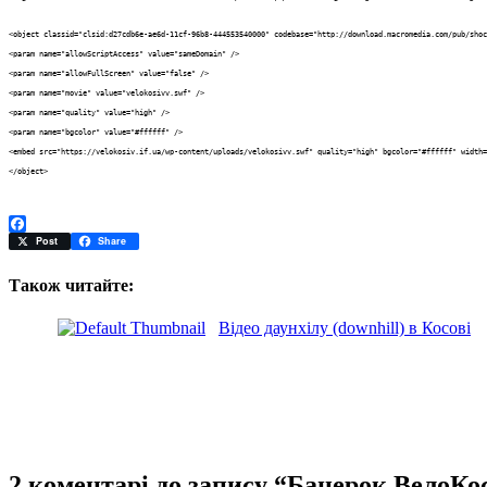
<object classid="clsid:d27cdb6e-ae6d-11cf-96b8-444553540000" codebase="http://download.macromedia.com/pub/shoc
<param name="allowScriptAccess" value="sameDomain" />
<param name="allowFullScreen" value="false" />
<param name="movie" value="velokosivv.swf" />
<param name="quality" value="high" />
<param name="bgcolor" value="#ffffff" />
<embed src="https://velokosiv.if.ua/wp-content/uploads/velokosivv.swf" quality="high" bgcolor="#ffffff" width=
</object>
Facebook
Post
Share
Також читайте:
Відео даунхілу (downhill) в Косові
2 коментарі до запису “Банерок ВелоКо