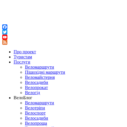
Facebook
Twitter
YouTube
Feed
Про проект
Туристам
Послуги
Веломаршрути
Пішохідні маршрути
Веломайстерня
Велосадиби
Велопрокат
Велогід
ВелоБлог
Веломаршрути
Велотріпи
Велоспорт
Велосадиби
Велопроща