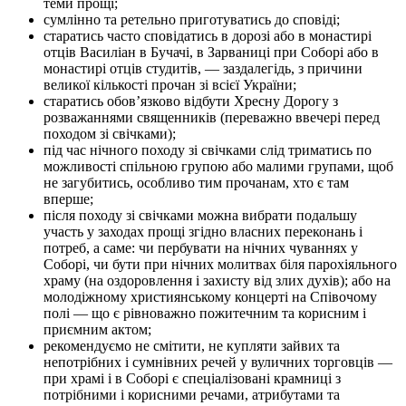
теми прощі;
сумлінно та ретельно приготуватись до сповіді;
старатись часто сповідатись в дорозі або в монастирі
отців Василіан в Бучачі, в Зарваниці при Соборі або в
монастирі отців студитів, — заздалегідь, з причини
великої кількості прочан зі всієї України;
старатись обов’язково відбути Хресну Дорогу з
розважаннями священників (переважно ввечері перед
походом зі свічками);
під час нічного походу зі свічками слід триматись по
можливості спільною групою або малими групами, щоб
не загубитись, особливо тим прочанам, хто є там
вперше;
після походу зі свічками можна вибрати подальшу
участь у заходах прощі згідно власних переконань і
потреб, а саме: чи пербувати на нічних чуваннях у
Соборі, чи бути при нічних молитвах біля парохіяльного
храму (на оздоровлення і захисту від злих духів); або на
молодіжному християнському концерті на Співочому
полі — що є рівноважно пожитечним та корисним і
приємним актом;
рекомендуємо не смітити, не купляти зайвих та
непотрібних і сумнівних речей у вуличних торговців —
при храмі і в Соборі є спеціалізовані крамниці з
потрібними і корисними речами, атрибутами та