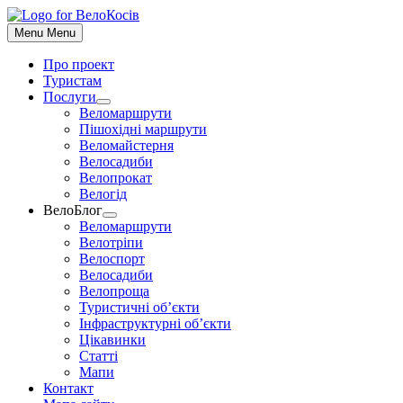
До
контенту
Menu
Menu
Про проект
Туристам
Послуги
Show
Веломаршрути
sub
Пішохідні маршрути
menu
Веломайстерня
Велосадиби
Велопрокат
Велогід
ВелоБлог
Show
Веломаршрути
sub
Велотріпи
menu
Велоспорт
Велосадиби
Велопроща
Туристичні об’єкти
Інфраструктурні об’єкти
Цікавинки
Статті
Мапи
Контакт