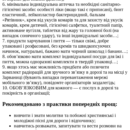
6. мінімальна індивідуальна аптечка та необхідні санітарно-
гігієнічні засоби: особисті ліки (якщо такі є приписані), бинт
еластичний, лейкопластир бактерицидний, бальзам
«Рятівник», крем від укусів комарів та для захисту від укусік
комарів, крем дитячий, гігієнічні салфетки, туалетний папір,
активоване вугілля, таблетки від жару та головної болі (на
випадок сонячного удару), та інші індивідуальні засоби…;
7. продукти харчування і пиття — тільки свіжі, добре
упаковані і розфасовані, без кремів та швидкопсуючих
начинок, натуральні, бажано мати чорний шоколад і банани…;
8. обов’язково мати комплект індивідуальної посуди для їжі і
пиття, можна одноразові комплекти в твердій упаковці…;
9. якщо хтось має можливість придбати або позичити
комплект радіорацій для зручного зв’язку в дорозі та на місці у
Зарваниці (бувають випадки перевантаження мережі
мобільного зв’язку), повідомте організаторів заздалегідь;
10. ОБОВ’ЯЗКОВИМ для кожного — є послух в дорозі та
покірність в організації;
Рекомендовано з практики попередніх прощ:
вивчити і знати молитви та побожні християнські і
молодіжні пісні для дороги і відпочинку;
навчитись розважати, запитувати та вести розмови на