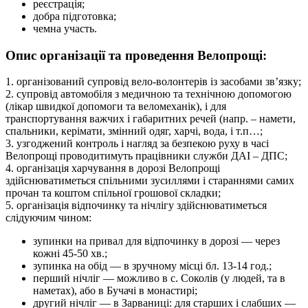
реєстрація;
добра підготовка;
чемна участь.
Опис організації та проведення Велопрощі:
1. організований супровід вело-волонтерів із засобами зв’язку;
2. супровід автомобіля з медичною та технічною допомогою
(лікар швидкої допомоги та веломеханік), і для
транспортування важчих і габаритних речей (напр. – намети,
спальники, керімати, змінний одяг, харчі, вода, і т.п…;
3. узгоджений контроль і нагляд за безпекою руху в часі
Велопрощі проводитимуть працівники служби ДАІ – ДПС;
4. організація харчування в дорозі Велопрощі
здійснюватиметься спільними зусиллями і стараннями самих
прочан та коштом спільної грошової складки;
5. організація відпочинку та нічлігу здійснюватиметься
слідуючим чином:
зупинки на привал для відпочинку в дорозі — через
кожні 45-50 хв.;
зупинка на обід — в зручному місці бл. 13-14 год.;
перший нічліг — можливо в с. Соколів (у людей, та в
наметах), або в Бучачі в монастирі;
другий нічліг — в Зарваниці: для старших і слабших —