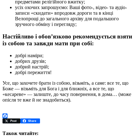
предметами релігійного вжитку;
усіх охочих запрошуємо: Ваші фото-, відео- та аудіо-
записи «скидати» впродовж дороги та в кінці
Велопрощі до загального архіву для подальшого
зручного обміну і перегляду;
Настійливо і обов’язково рекомендується взяти
із собою та завжди мати при собі:
добрі наміри;
добрих друзів;
добрий настрій;
добрі пережиття!
Усе, що захочете брати із собою, візьміть, а саме: все те, що
Боже — візьміть для Бога і для ближніх, а все те, що
«кесареве» — залиште, до часу повернення, в дома… (може
опісля те вже й не знадобиться).
Facebook
Post
Share
Також читайте: