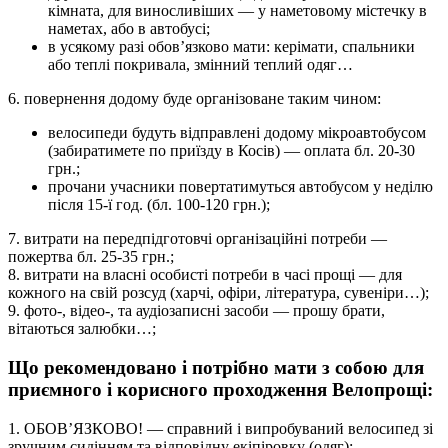
кімната, для виносливіших — у наметовому містечку в
наметах, або в автобусі;
в усякому разі обов’язково мати: керімати, спальники
або теплі покривала, змінний теплий одяг…
6. повернення додому буде організоване таким чином:
велосипеди будуть відправлені додому мікроавтобусом
(забиратимете по приїзду в Косів) — оплата бл. 20-30
грн.;
прочани учасники повертатимуться автобусом у неділю
після 15-ї год. (бл. 100-120 грн.);
7. витрати на передпідготовчі організаційні потреби —
пожертва бл. 25-35 грн.;
8. витрати на власні особисті потреби в часі прощі — для
кожного на свій розсуд (харчі, офіри, література, сувеніри…);
9. фото-, відео-, та аудіозаписні засоби — прошу брати,
вітаються залюбки…;
Що рекомендовано і потрібно мати з собою для
приємного і корисного проходження Велопрощі:
1. ОБОВ’ЯЗКОВО! — справний і випробуваний велосипед зі
зручним сидінням та відповідну екіпіровку (одяг);