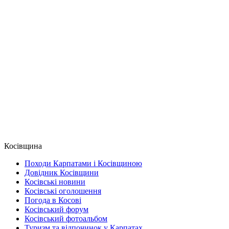
Косівщина
Походи Карпатами і Косівщиною
Довідник Косівщини
Косівські новини
Косівські оголошення
Погода в Косові
Косівський форум
Косівський фотоальбом
Туризм та відпочинок у Карпатах