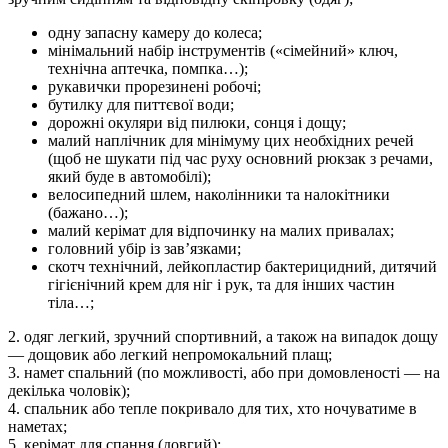
одну запасну камеру до колеса;
мінімальний набір інструментів («сімейний» ключ,
технічна аптечка, помпка…);
рукавички прорезинені робочі;
бутилку для питтєвої води;
дорожні окуляри від пилюки, сонця і дощу;
малий наплічник для мінімуму цих необхідних речей
(щоб не шукати під час руху основний рюкзак з речами,
який буде в автомобілі);
велосипедний шлем, наколінники та налокітники
(бажано…);
малий керімат для відпочинку на малих привалах;
головний убір із зав’язками;
скотч технічний, лейкопластир бактерицидний, дитячий
гігієнічний крем для ніг і рук, та для інших частин
тіла…;
2. одяг легкий, зручний спортивний, а також на випадок дощу
— дощовик або легкий непромокальний плащ;
3. намет спальний (по можливості, або при домовленості — на
декілька чоловік);
4. спальник або тепле покривало для тих, хто ночуватиме в
наметах;
5. керімат для спання (довгий);