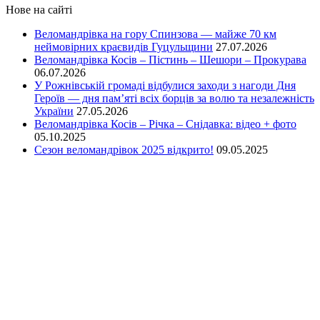
Нове на сайті
Веломандрівка на гору Спинзова — майже 70 км
неймовірних краєвидів Гуцульщини
27.07.2026
Веломандрівка Косів – Пістинь – Шешори – Прокурава
06.07.2026
У Рожнівській громаді відбулися заходи з нагоди Дня
Героїв — дня пам’яті всіх борців за волю та незалежність
України
27.05.2026
Веломандрівка Косів – Річка – Снідавка: відео + фото
05.10.2025
Сезон веломандрівок 2025 відкрито!
09.05.2025