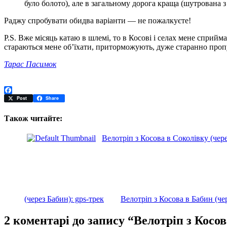
було болото), але в загальному дорога краща (шутрована з
Раджу спробувати обидва варіанти — не пожалкуєте!
P.S. Вже місяць катаю в шлемі, то в Косові і селах мене сприйма
стараються мене об’їхати, приторможують, дуже старанно пропу
Тарас Пасимок
Facebook
Post
Share
Також читайте:
Велотріп з Косова в Соколівку (чере
(через Бабин): gps-трек
Велотріп з Косова в Бабин (ч
2 коментарі до запису “Велотріп з Косов