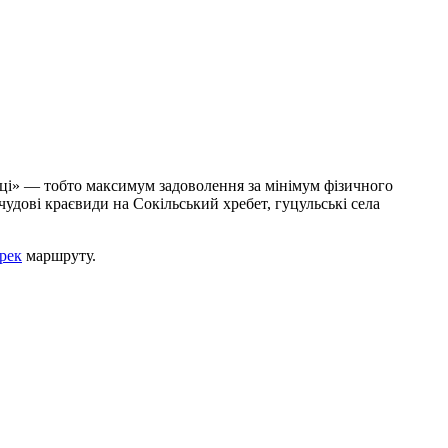
шці» — тобто максимум задоволення за мінімум фізичного
удові краєвиди на Сокільський хребет, гуцульські села
трек
маршруту.