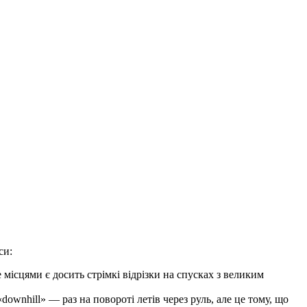
си:
 місцями є досить стрімкі відрізки на спусках з великим
ownhill» — раз на повороті летів через руль, але це тому, що