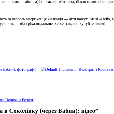
 невеликим камінням) і не така кам’яниста, більш плавна і ширша
ють за якогось американця чи німця — діти кажуть мені «Hello, wh
скають — від гріха подальше, хе-хе, так, що купуйте шлем!
з Бабин): фотографії
Велотріп з Косова в
ерез Великий Рожен)
а в Соколівку (через Бабин): відео”