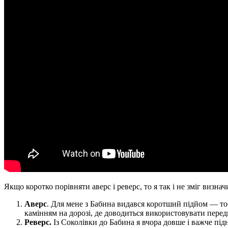
Якщо коротко порівняти аверс і реверс, то я так і не зміг визн
Аверс
. Для мене з Бабина видався коротший підйом — тобт
камінням на дорозі, де доводиться використовувати передн
Реверс.
Із Соколівки до Бабина я вчора довше і важче підн