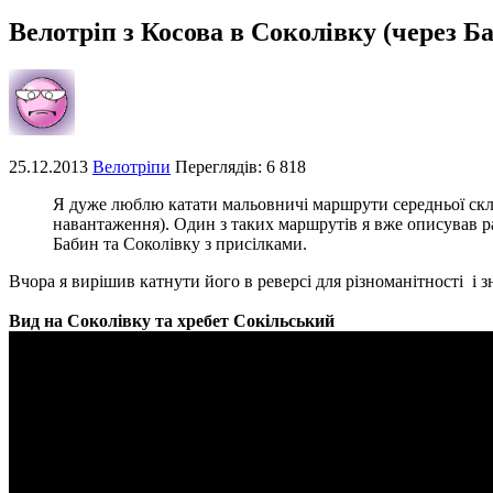
Велотріп з Косова в Соколівку (через Ба
25.12.2013
Велотріпи
Переглядів: 6 818
Я дуже люблю катати мальовничі маршрути середньої скла
навантаження). Один з таких маршрутів я вже описував ра
Бабин та Соколівку з присілками.
Вчора я вирішив катнути його в реверсі для різноманітності і зн
Вид на Соколівку та хребет Сокільський