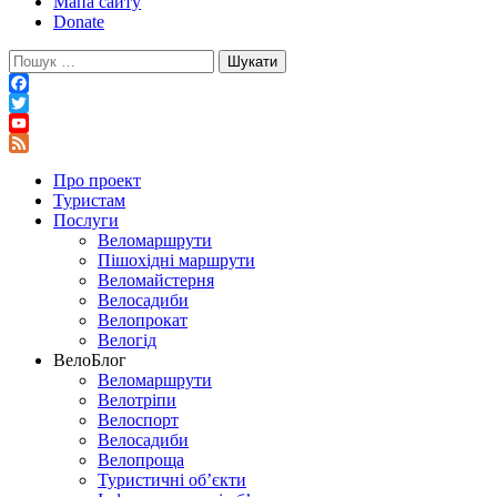
Мапа сайту
Donate
Пошук:
Facebook
Twitter
YouTube
Feed
Про проект
Туристам
Послуги
Веломаршрути
Пішохідні маршрути
Веломайстерня
Велосадиби
Велопрокат
Велогід
ВелоБлог
Веломаршрути
Велотріпи
Велоспорт
Велосадиби
Велопроща
Туристичні об’єкти