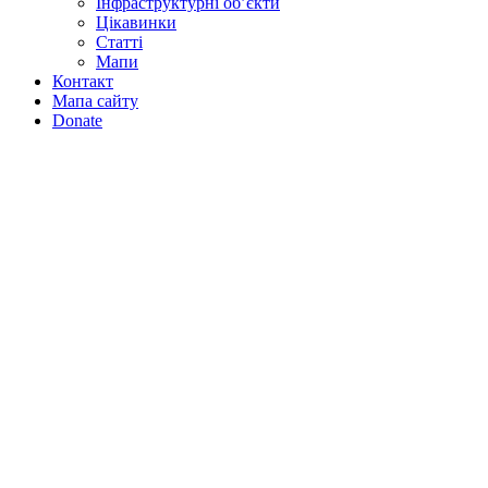
Інфраструктурні об’єкти
Цікавинки
Статті
Мапи
Контакт
Мапа сайту
Donate