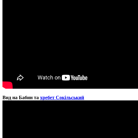
Вид на Бабин та
хребет Сокільський