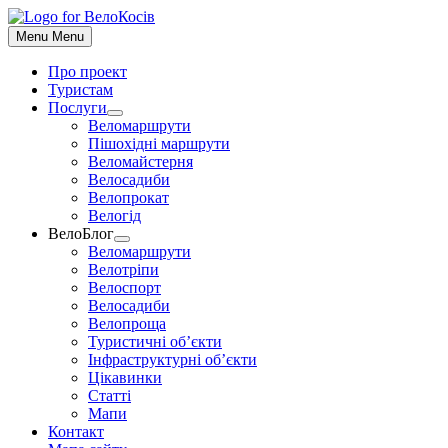
До
контенту
Menu
Menu
Про проект
Туристам
Послуги
Show
Веломаршрути
sub
Пішохідні маршрути
menu
Веломайстерня
Велосадиби
Велопрокат
Велогід
ВелоБлог
Show
Веломаршрути
sub
Велотріпи
menu
Велоспорт
Велосадиби
Велопроща
Туристичні об’єкти
Інфраструктурні об’єкти
Цікавинки
Статті
Мапи
Контакт