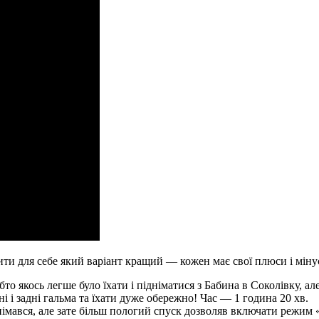
ачити для себе який варіант кращий — кожен має свої плюси і міну
о якось легше було їхати і підніматися з Бабина в Соколівку, але
і і задні гальма та їхати дуже обережно! Час — 1 година 20 хв.
імався, але зате більш пологий спуск дозволяв включати режим «d