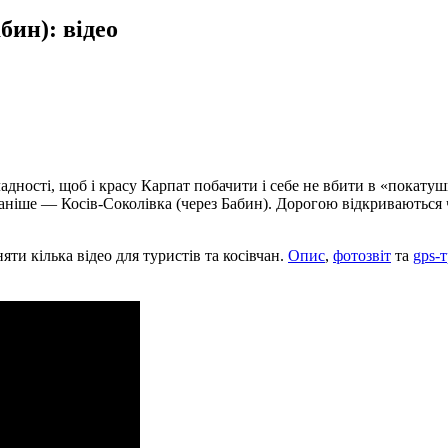
бин): відео
дності, щоб і красу Карпат побачити і себе не вбити в «покату
ніше — Косів-Соколівка (через Бабин). Дорогою відкриваються ч
яти кілька відео для туристів та косівчан.
Опис
,
фотозвіт
та
gps-