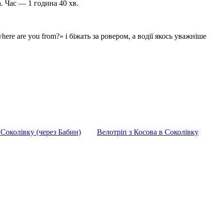
. Час — 1 година 40 хв.
ere are you from?» і біжать за ровером, а водії якось уважніше
 Соколівку (через Бабин)
Велотріп з Косова в Соколівку