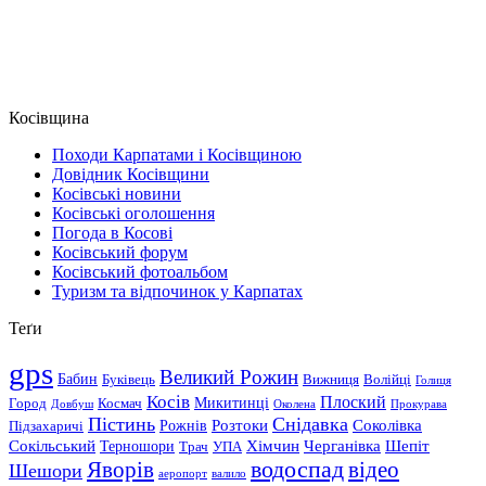
Косівщина
Походи Карпатами і Косівщиною
Довідник Косівщини
Косівські новини
Косівські оголошення
Погода в Косові
Косівський форум
Косівський фотоальбом
Туризм та відпочинок у Карпатах
Теґи
gps
Великий Рожин
Бабин
Буківець
Вижниця
Волійці
Голиця
Косів
Плоский
Микитинці
Город
Космач
Довбуш
Околена
Прокурава
Пістинь
Снідавка
Розтоки
Соколівка
Рожнів
Підзахаричі
Сокільський
Хімчин
Черганівка
Шепіт
Терношори
Трач
УПА
водоспад
Яворів
відео
Шешори
аеропорт
валило