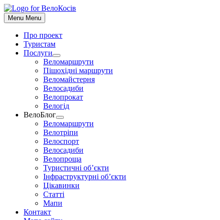
До
контенту
Menu
Menu
Про проект
Туристам
Послуги
Show
Веломаршрути
sub
Пішохідні маршрути
menu
Веломайстерня
Велосадиби
Велопрокат
Велогід
ВелоБлог
Show
Веломаршрути
sub
Велотріпи
menu
Велоспорт
Велосадиби
Велопроща
Туристичні об’єкти
Інфраструктурні об’єкти
Цікавинки
Статті
Мапи
Контакт