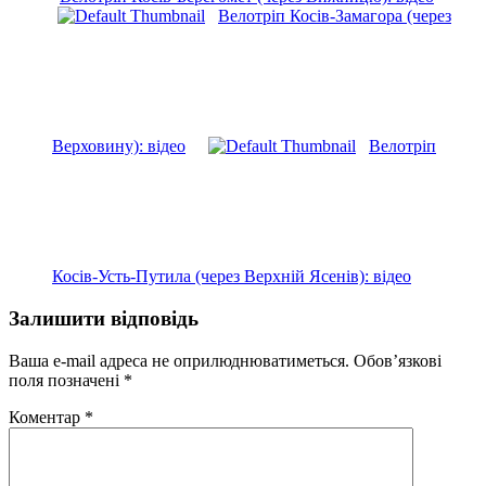
Велотріп Косів-Замагора (через
Верховину): відео
Велотріп
Косів-Усть-Путила (через Верхній Ясенів): відео
Залишити відповідь
Ваша e-mail адреса не оприлюднюватиметься.
Обов’язкові
поля позначені
*
Коментар
*