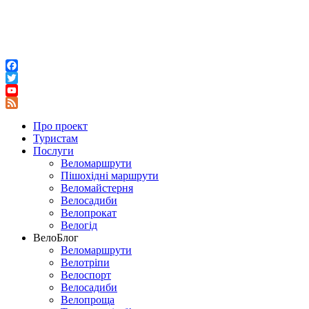
Facebook
Twitter
YouTube
Feed
Про проект
Туристам
Послуги
Веломаршрути
Пішохідні маршрути
Веломайстерня
Велосадиби
Велопрокат
Велогід
ВелоБлог
Веломаршрути
Велотріпи
Велоспорт
Велосадиби
Велопроща