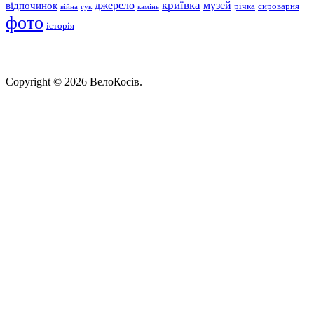
криївка
відпочинок
джерело
музей
річка
сироварня
війна
гук
камінь
фото
історія
Copyright © 2026 ВелоКосів.