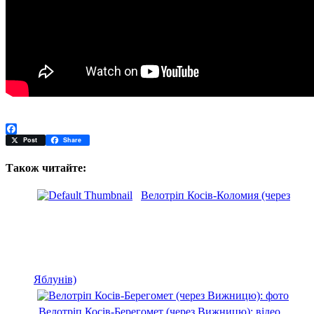
Facebook
Post
Share
Також читайте:
Велотріп Косів-Коломия (через
Яблунів)
Велотріп Косів-Берегомет (через Вижницю): відео