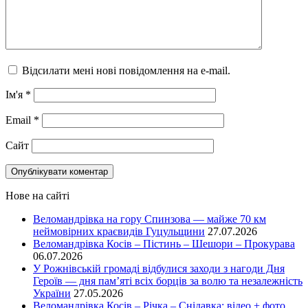
Відсилати мені нові повідомлення на e-mail.
Ім'я
*
Email
*
Сайт
Нове на сайті
Веломандрівка на гору Спинзова — майже 70 км
неймовірних краєвидів Гуцульщини
27.07.2026
Веломандрівка Косів – Пістинь – Шешори – Прокурава
06.07.2026
У Рожнівській громаді відбулися заходи з нагоди Дня
Героїв — дня пам’яті всіх борців за волю та незалежність
України
27.05.2026
Веломандрівка Косів – Річка – Снідавка: відео + фото