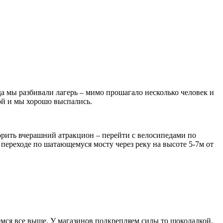
да мы разбивали лагерь – мимо прошагало несколько человек и
ой и мы хорошо выспались.
орить вчерашний атракцион – перейти с велосипедами по
 переходе по шатающемуся мосту через реку на высоте 5-7м от
мся все выше. У магазинов подкрепляем силы то шоколадкой,