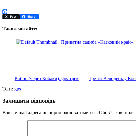
Facebook
Post
Share
Також читайте:
Приватна садиба «Казковий край»,
Рибне (через Кобаки): gps-трек
Третій Велодень у Кос
Теґи:
gps
Залишити відповідь
Ваша e-mail адреса не оприлюднюватиметься.
Обов’язкові поля