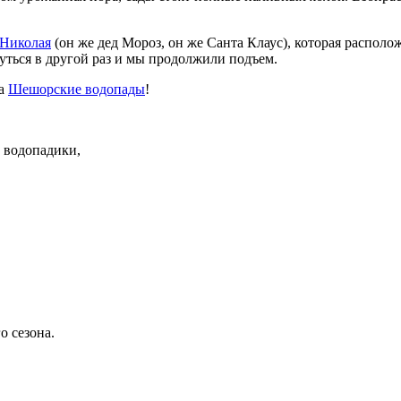
 Николая
(он же дед Мороз, он же Санта Клаус), которая располо
нуться в другой раз и мы продолжили подъем.
на
Шешорские водопады
!
 водопадики,
о сезона.