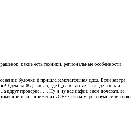
крашенок, какие есть техники, региональные особенности
.
едании булочки ti пришла замечательная идея. Если завтра
! Едем на ЖД вокзал, где ti_ua выясняет что где и как и
«…а вдруг проверка…». Ну и ну вас нафиг, едем ночевать за
 по этому пришлось применить OFF чтоб комары поумерили свою