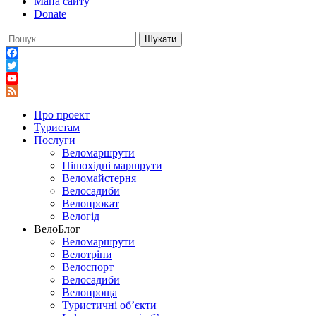
Мапа сайту
Donate
Пошук:
Facebook
Twitter
YouTube
Feed
Про проект
Туристам
Послуги
Веломаршрути
Пішохідні маршрути
Веломайстерня
Велосадиби
Велопрокат
Велогід
ВелоБлог
Веломаршрути
Велотріпи
Велоспорт
Велосадиби
Велопроща
Туристичні об’єкти