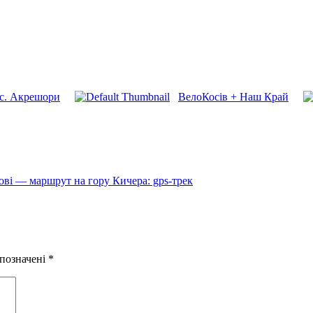
 с. Акрешори
ВелоКосів + Наш Край
ові — маршрут на гору Кичера: gps-трек
 позначені
*