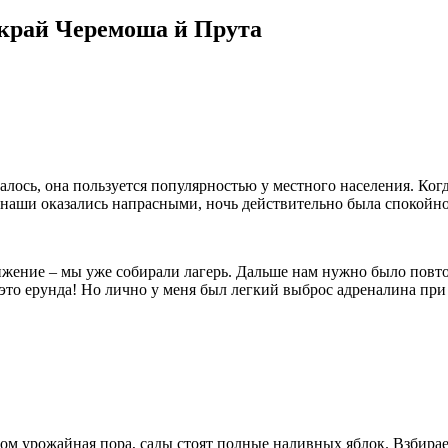
 край Черемоша й Прута
лось, она пользуется популярностью у местного населения. Ког
 наши оказались напрасными, ночь действительно была спокойн
вижение – мы уже собирали лагерь. Дальше нам нужно было повт
 это ерунда! Но лично у меня был легкий выброс адреналина при
ом урожайная пора, сады стоят полные наливных яблок. Взбирае