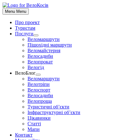
До
контенту
Menu
Menu
Про проект
Туристам
Послуги
Show
Веломаршрути
sub
Пішохідні маршрути
menu
Веломайстерня
Велосадиби
Велопрокат
Велогід
ВелоБлог
Show
Веломаршрути
sub
Велотріпи
menu
Велоспорт
Велосадиби
Велопроща
Туристичні об’єкти
Інфраструктурні об’єкти
Цікавинки
Статті
Мапи
Контакт