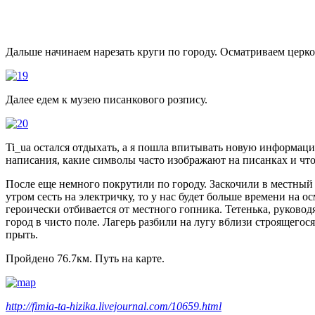
Дальше начинаем нарезать круги по городу. Осматриваем церков
Далее едем к музею писанкового розпису.
Ti_ua остался отдыхать, а я пошла впитывать новую информац
написания, какие символы часто изображают на писанках и что
После еще немного покрутили по городу. Заскочили в местный 
утром сесть на электричку, то у нас будет больше времени на о
героически отбивается от местного гопника. Тетенька, руковод
город в чисто поле. Лагерь разбили на лугу вблизи строящего
прыть.
Пройдено 76.7км. Путь на карте.
http://fimia-ta-hizika.livejournal.com/10659.html