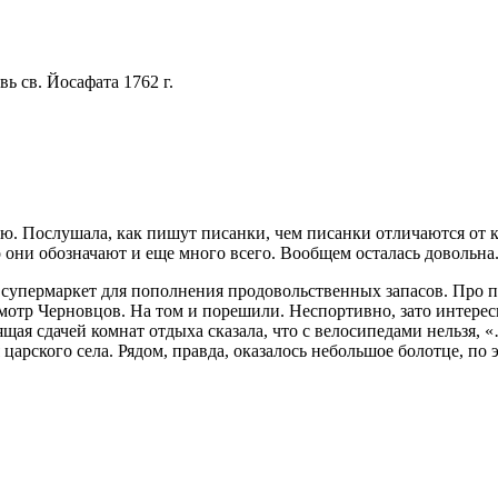
ь св. Йосафата 1762 г.
ию. Послушала, как пишут писанки, чем писанки отличаются от 
 они обозначают и еще много всего. Вообщем осталась довольна
супермаркет для пополнения продовольственных запасов. Про по
смотр Черновцов. На том и порешили. Неспортивно, зато интересно
ящая сдачей комнат отдыха сказала, что с велосипедами нельзя, 
ся царского села. Рядом, правда, оказалось небольшое болотце,