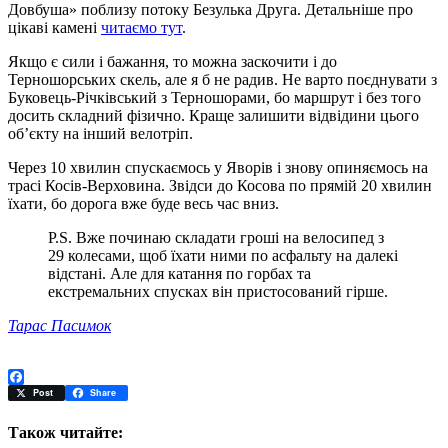
Довбуша» поблизу потоку Безулька Друга. Детальніше про
цікаві камені
читаємо тут
.
Якщо є сили і бажання, то можна заскочити і до
Терношорських скель, але я б не радив. Не варто поєднувати з
Буковець-Річківський з Терношорами, бо маршрут і без того
досить складний фізично. Краще залишити відвідини цього
об’єкту на інший велотріп.
Через 10 хвилин спускаємось у Яворів і знову опиняємось на
трасі Косів-Верховина. Звідси до Косова по прямій 20 хвилин
їхати, бо дорога вже буде весь час вниз.
P.S. Вже починаю складати гроші на велосипед з
29 колесами, щоб їхати ними по асфальту на далекі
відстані. Але для катання по горбах та
екстремальних спусках він пристосований гірше.
Тарас Пасимок
Facebook
Post
Share
Також читайте: