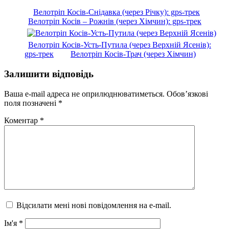
Велотріп Косів-Снідавка (через Річку): gps-трек
Велотріп Косів – Рожнів (через Хімчин): gps-трек
Велотріп Косів-Усть-Путила (через Верхній Ясенів):
gps-трек
Велотріп Косів-Трач (через Хімчин)
Залишити відповідь
Ваша e-mail адреса не оприлюднюватиметься.
Обов’язкові
поля позначені
*
Коментар
*
Відсилати мені нові повідомлення на e-mail.
Ім'я
*