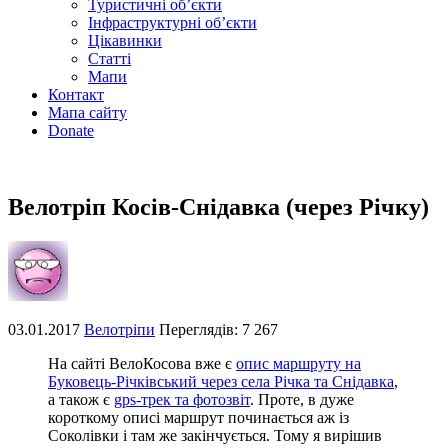
Туристичні об’єкти
Інфраструктурні об’єкти
Цікавинки
Статті
Мапи
Контакт
Мапа сайту
Donate
Велотріп Косів-Снідавка (через Річку)
03.01.2017
Велотріпи
Переглядів: 7 267
На сайті ВелоКосова вже є
опис маршруту на
Буковець-Річківський через села Річка та Снідавка
,
а також є
gps-трек та фотозвіт
. Проте, в дуже
короткому описі маршрут починається аж із
Соколівки і там же закінчується. Тому я вирішив