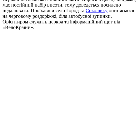
має постійний набір висоти, тому доведеться посилено
педалювати. Проїхавши село Город та
Соколівку
опиняємося
на черговому роздоріжжі, біля автобусної зупинки.
Орієнтиром служить церква та інформаційний щит від
«ВелоКраїни».