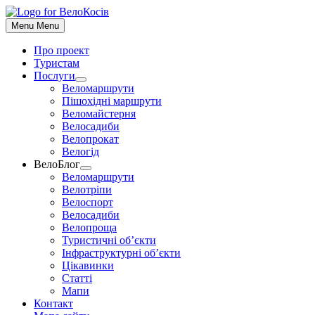
До
контенту
Menu
Menu
Про проект
Туристам
Послуги
Show
Веломаршрути
sub
Пішохідні маршрути
menu
Веломайстерня
Велосадиби
Велопрокат
Велогід
ВелоБлог
Show
Веломаршрути
sub
Велотріпи
menu
Велоспорт
Велосадиби
Велопроща
Туристичні об’єкти
Інфраструктурні об’єкти
Цікавинки
Статті
Мапи
Контакт