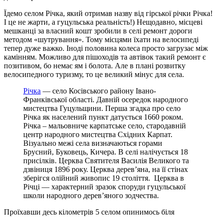
Їдемо селом Річка, який отримав назву від гірської річки Річка!
І це не жарти, а гуцульська реальність!) Нещодавно, місцеві
мешканці за власний кошт зробили в селі ремонт дороги
методом «шутрування». Тому місцями їхати на велосипеді
тепер дуже важко. Іноді половина колеса просто загрузає між
камінням. Можливо для пішоходів та автівок такий ремонт є
позитивом, бо немає ям і болота. Але в плані розвитку
велосипедного туризму, то це великий мінус для села.
Річка
— село Косівського району Івано-
Франківської області. Давній осередок народного
мистецтва Гуцульщини. Перша згадка про село
Річка як населений пункт датується 1660 роком.
Річка – мальовниче карпатське село, стародавній
центр народного мистецтва Східних Карпат.
Візуально межі села визначаються горами
Брусний, Буковець, Кичера. В селі налічується 18
присілків. Церква Святителя Василія Великого та
дзвіниця 1896 року. Церква дерев’яна, на її стінах
зберігся олійний живопис 19 століття. Церква в
Річці — характерний зразок споруди гуцульської
школи народного дерев’яного зодчества.
Проїхавши десь кілометрів 5 селом опинимось біля