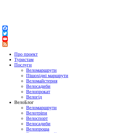
Facebook
Twitter
YouTube
Feed
Про проект
Туристам
Послуги
Веломаршрути
Пішохідні маршрути
Веломайстерня
Велосадиби
Велопрокат
Велогід
ВелоБлог
Веломаршрути
Велотріпи
Велоспорт
Велосадиби
Велопроща