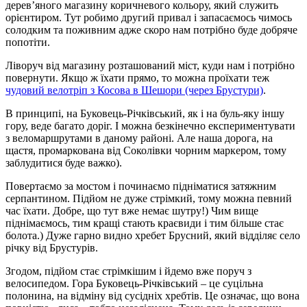
дерев’яного магазину коричневого кольору, який служить
орієнтиром. Тут робимо другий привал і запасаємось чимось
солодким та поживним адже скоро нам потрібно буде добряче
попотіти.
Ліворуч від магазину розташований міст, куди нам і потрібно
повернути. Якщо ж їхати прямо, то можна проїхати теж
чудовий велотріп з Косова в Шешори (через Брустури)
.
В принципі, на Буковець-Річківський, як і на буль-яку іншу
гору, веде багато доріг. І можна безкінечно експериментувати
з веломаршрутами в даному районі. Але наша дорога, на
щастя, промаркована від Соколівки чорним маркером, тому
заблудитися буде важко).
Повертаємо за мостом і починаємо підніматися затяжним
серпантином. Підйом не дуже стрімкий, тому можна певний
час їхати. Добре, що тут вже немає шутру!) Чим вище
піднімаємось, тим кращі стають краєвиди і тим більше стає
болота.) Дуже гарно видно хребет Брусний, який відділяє село
річку від Брустурів.
Згодом, підйом стає стрімкішим і йдемо вже поруч з
велосипедом. Гора Буковець-Річківський – це суцільна
полонина, на відміну від сусідніх хребтів. Це означає, що вона