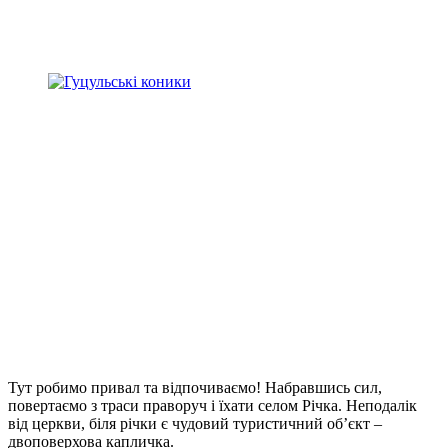
Тут робимо привал та відпочиваємо! Набравшись сил,
повертаємо з траси праворуч і їхати селом Річка. Неподалік
від церкви, біля річки є чудовий туристичний об’єкт –
двоповерхова капличка.