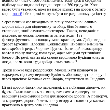
повністю «лиса», тобто незаліснена. Тому десь із середини
підйому вже видно всі сусідні гори на 360 градусів. Хоча
варто бути уважним, адже на пасовиськах і на дорозі є багато
корів,
коней
і биків, які можуть бути не раді вашому сусідству.
Через певний час виходимо на рівну поверхню і бачимо
хороше місце для відпочинку та обіду, біля бетонного
стовпчика, який служить орієнтиром. Також, неподалік є
джерело, де можна поповнити запаси води. Тут
фотографуємось і насолоджуємось краєвидами. Добре видно:
хребет Брусний, Плоский, Сокільський, Писаний Камінь та
весь хребет Ігрець з Чорним Грунем. Їхати цей веломаршрут
варто в гарну погоду, коли сухо, адже місцями тут глибоке
болото. До речі, навіть під самою вершиною Буківця живуть
люди, але як вони туди добираються зимою?
Трохи нижче буде роздоріжжя. Можна їхати праворуч за
маркером, під саму вершину Буківця, або повернути ліворуч і
через присілок Безулька села Яворів, спуститися на Снідавку.
Ці дві дороги фактично паралельні, але поїхавши ліворуч, ми
будемо їхали вже весь час вниз, тим самим траверсуючи
вершину і економлячи сили для зворотної дороги. А праворуч,
за маркером, дорога біжить знову вгору, а згодом спускається
практично в центр села Снідавка.