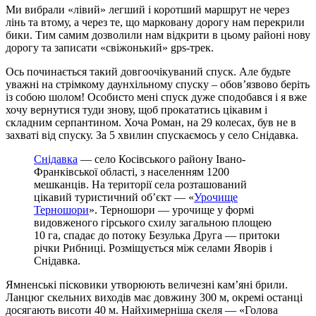
Ми вибрали «лівий» легший і коротший маршрут не через
лінь та втому, а через те, що марковану дорогу нам перекрили
бики. Тим самим дозволили нам відкрити в цьому районі нову
дорогу та записати «свіжонький» gps-трек.
Ось починається такий довгоочікуваний спуск. Але будьте
уважні на стрімкому даунхільному спуску – обов’язвово беріть
із собою шолом! Особисто мені спуск дуже сподобався і я вже
хочу вернутися туди знову, щоб прокататись цікавим і
складним серпантином. Хоча Роман, на 29 колесах, був не в
захваті від спуску. За 5 хвилин спускаємось у село Снідавка.
Снідавка
— село Косівського району Івано-
Франківської області, з населенням 1200
мешканців. На території села розташований
цікавий туристичний об’єкт — «
Урочище
Терношори
». Терношори — урочище у формі
видовженого гірського схилу загальною площею
10 га, спадає до потоку Безулька Друга — притоки
річки Рибниці. Розміщується між селами Яворів і
Снідавка.
Ямненські пісковики утворюють величезні кам’яні брили.
Ланцюг скельних виходів має довжину 300 м, окремі останці
досягають висоти 40 м. Найхимерніша скеля — «Голова