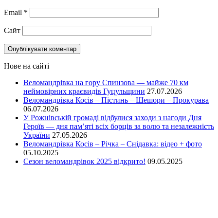
Email
*
Сайт
Нове на сайті
Веломандрівка на гору Спинзова — майже 70 км
неймовірних краєвидів Гуцульщини
27.07.2026
Веломандрівка Косів – Пістинь – Шешори – Прокурава
06.07.2026
У Рожнівській громаді відбулися заходи з нагоди Дня
Героїв — дня пам’яті всіх борців за волю та незалежність
України
27.05.2026
Веломандрівка Косів – Річка – Снідавка: відео + фото
05.10.2025
Сезон веломандрівок 2025 відкрито!
09.05.2025