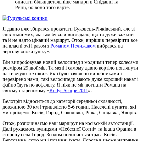
описати більш детальніше мандри в Снідавці та
Річці, бо воно того варте.
Я давно вже збирався прокатати Буковець-Річківський, але зі
слів знайомих, які там бували виглядало, що то дуже важкий
та й не надто цікавий маршрут. Отож, вирішив перевірити все
на власні очі і разом з
Романом Печижаком
вибрався на
чергову «покатушку».
Він випробовував новий велосипед з модними тепер колесами
розміром 29 дюймів. Та мені і самому давно кортіло поглянути
на те «чудо техніки». Як і було заявлено виробниками і
перевірено нами, такі велосипеди мають дуже хороший накат і
файно їдуть по асфальту. Я ніяк не міг догнати Романа на
своєму старенькому «
Kellys Scarpe 2011
».
Велотріп відноситься до категорії середньої складності,
довжиною 30 км і тривалістю 5-6 годин. Населені пункти, які
ми проїдемо: Косів, Город, Соколівка, Річка, Снідавка, Яворів.
Отож, розпочинаємо наш маршрут на косівській автостанції.
Далі рухаємось вулицями «Небесної Сотні» та Івана Франка в
сторону села Город. Згодом починається траса Косів-
Верховина, якою ми і повинні їхати. Дорога в цьому напрямку