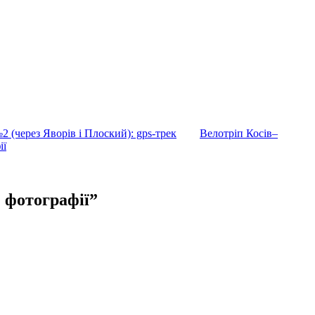
(через Яворів і Плоский): gps-трек
Велотріп Косів–
ії
: фотографії”