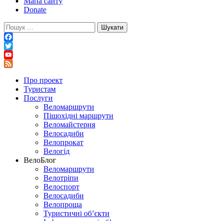
Мапа сайту
Donate
Пошук:
Facebook
Twitter
YouTube
Feed
Про проект
Туристам
Послуги
Веломаршрути
Пішохідні маршрути
Веломайстерня
Велосадиби
Велопрокат
Велогід
ВелоБлог
Веломаршрути
Велотріпи
Велоспорт
Велосадиби
Велопроща
Туристичні об’єкти