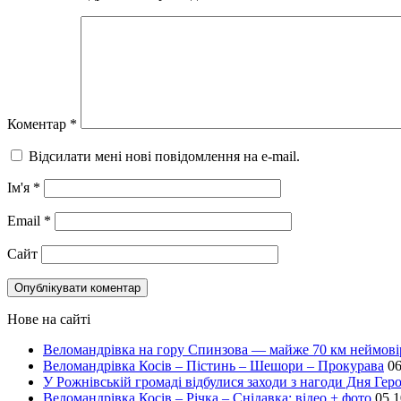
Коментар
*
Відсилати мені нові повідомлення на e-mail.
Ім'я
*
Email
*
Сайт
Нове на сайті
Веломандрівка на гору Спинзова — майже 70 км неймов
Веломандрівка Косів – Пістинь – Шешори – Прокурава
06
У Рожнівській громаді відбулися заходи з нагоди Дня Геро
Веломандрівка Косів – Річка – Снідавка: відео + фото
05.1