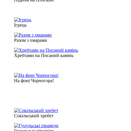
Ігрець
Разом з хмарами
Хребтами на Писаний камінь
На фоні Чорногора!
Сокільський хребет
Гуцульські піраміди