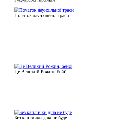
Початок даунхільної траси
Це Великий Рожин, бейбі
Без каплички діла не буде