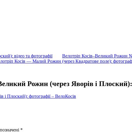
кий): відео та фотографії
Велотріп Косів–Великий Рожин №2 
лотріп Косів — Малий Рожин (через Квадратове поле): фотограф
Великий Рожин (через Яворів і Плоский)
 і Плоский): фотографії – ВелоКосів
 позначені
*