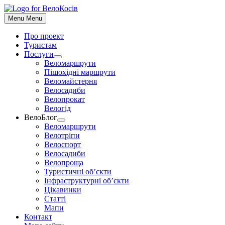
До
контенту
Menu
Menu
Про проект
Туристам
Послуги
Show
Веломаршрути
sub
Пішохідні маршрути
menu
Веломайстерня
Велосадиби
Велопрокат
Велогід
ВелоБлог
Show
Веломаршрути
sub
Велотріпи
menu
Велоспорт
Велосадиби
Велопроща
Туристичні об’єкти
Інфраструктурні об’єкти
Цікавинки
Статті
Мапи
Контакт