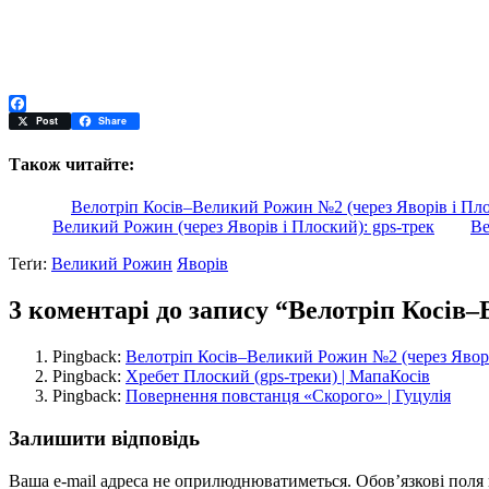
Facebook
Post
Share
Також читайте:
Велотріп Косів–Великий Рожин №2 (через Яворів і Плос
Великий Рожин (через Яворів і Плоский): gps-трек
Ве
Теґи:
Великий Рожин
Яворів
3 коментарі до запису “Велотріп Косів–
Pingback:
Велотріп Косів–Великий Рожин №2 (через Яворів
Pingback:
Хребет Плоский (gps-треки) | МапаКосів
Pingback:
Повернення повстанця «Скорого» | Гуцулія
Залишити відповідь
Ваша e-mail адреса не оприлюднюватиметься.
Обов’язкові поля