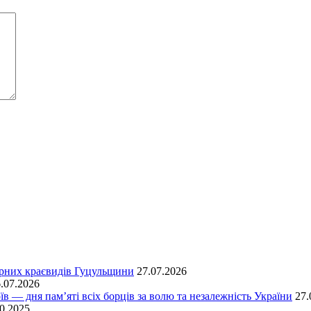
ірних краєвидів Гуцульщини
27.07.2026
.07.2026
їв — дня пам’яті всіх борців за волю та незалежність України
27.
0.2025