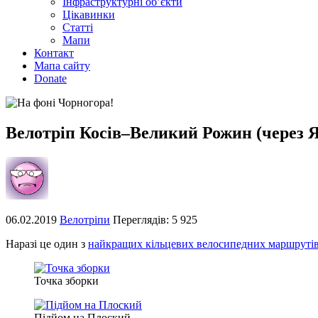
Інфраструктурні об’єкти
Цікавинки
Статті
Мапи
Контакт
Мапа сайту
Donate
Велотріп Косів–Великий Рожин (через Я
06.02.2019
Велотріпи
Переглядів: 5 925
Наразі це один з
найкращих кільцевих велосипедних маршруті
Точка зборки
Підйом на Плоский