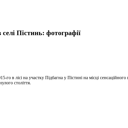
селі Пістинь: фотографії
15-го в лісі на участку Підбагна у Пістині на місці сенсаційног
улого століття.