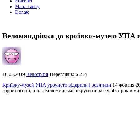
Контакт
Мапа сайту
Donate
Веломандрівка до криївки-музею УПА в 
10.03.2019
Велотріпи
Переглядів: 6 214
Криївку-музей УПА урочисто відкрили і освятили
14 жовтня 20
збройного підпілля Коломийської округи початку 50-х років мин