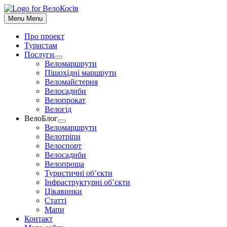
До
контенту
Menu
Menu
Про проект
Туристам
Послуги
Show
Веломаршрути
sub
Пішохідні маршрути
menu
Веломайстерня
Велосадиби
Велопрокат
Велогід
ВелоБлог
Show
Веломаршрути
sub
Велотріпи
menu
Велоспорт
Велосадиби
Велопроща
Туристичні об’єкти
Інфраструктурні об’єкти
Цікавинки
Статті
Мапи
Контакт