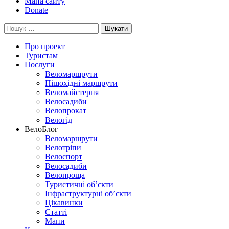
Мапа сайту
Donate
Пошук:
Про проект
Туристам
Послуги
Веломаршрути
Пішохідні маршрути
Веломайстерня
Велосадиби
Велопрокат
Велогід
ВелоБлог
Веломаршрути
Велотріпи
Велоспорт
Велосадиби
Велопроща
Туристичні об’єкти
Інфраструктурні об’єкти
Цікавинки
Статті
Мапи