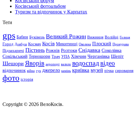
Косівський форум
Косівський фотоальбом
Туризм та відпочинок у Карпатах
Теґи
gps
Великий Рожин
Бабин
Буківець
Вижниця
Волійці
Голиця
Косів
Плоский
Микитинці
Город
Космач
Довбуш
Околена
Прокурава
Пістинь
Снідавка
Розтоки
Соколівка
Рожнів
Підзахаричі
Сокільський
Хімчин
Черганівка
Шепіт
Терношори
Трач
УПА
водоспад
Яворів
відео
Шешори
аеропорт
валило
криївка
відпочинок
джерело
музей
річка
сироварня
війна
гук
камінь
фото
історія
Copyright © 2026 ВелоКосів.