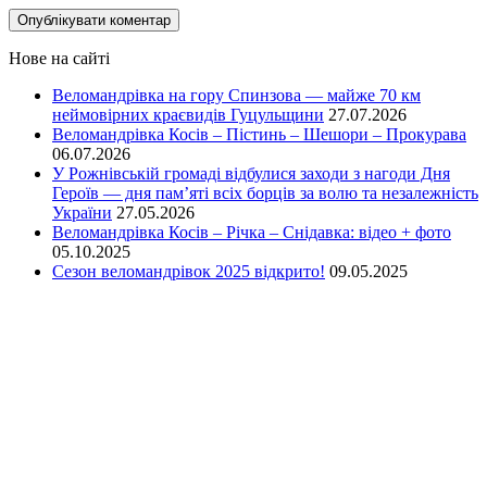
Нове на сайті
Веломандрівка на гору Спинзова — майже 70 км
неймовірних краєвидів Гуцульщини
27.07.2026
Веломандрівка Косів – Пістинь – Шешори – Прокурава
06.07.2026
У Рожнівській громаді відбулися заходи з нагоди Дня
Героїв — дня пам’яті всіх борців за волю та незалежність
України
27.05.2026
Веломандрівка Косів – Річка – Снідавка: відео + фото
05.10.2025
Сезон веломандрівок 2025 відкрито!
09.05.2025