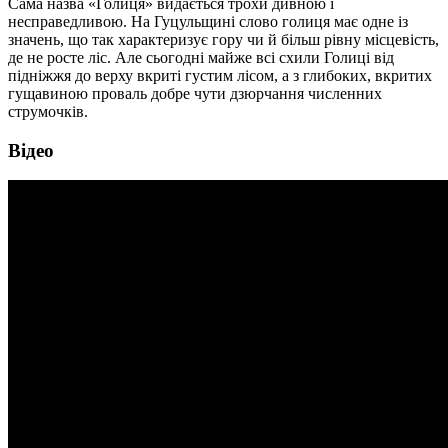
Сама назва «Голиця» видається трохи дивною і
несправедливою. На Гуцульщині слово голиця має одне із
значень, що так характеризує гору чи й більш рівну місцевість,
де не росте ліс. Але сьогодні майже всі схили Голиці від
підніжжя до верху вкриті густим лісом, а з глибоких, вкритих
гущавиною проваль добре чути дзюрчання численних
струмочків.
Відео