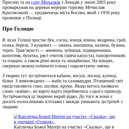
Присніп та на
гору Михалків
з Левадів у липні 2003 року
промаркував на деревах вереран туризму Мечислав
Красовський — уродженець міста Косова, який з 1956 року
проживає у Польщі.
Про Голицю
В лісах Голиці зростає бук, сосна, ялиця, ялина, модрина, граб,
осика, береза. З кущових — ожина, шипшина, калина, бузина,
терен. Трав’янисті — анемона, зубниця, підмаренники,
копитняк, булатка, ряст очиток (заяча капуста), папоротникові
та плацни, а також різні мохи та лишайники. На ялицях,
смереках можна побачити плющ і паразитуючу омему.
З тварин тут зустрічаються кабани, косулі, лисиці, куниці,
білки. З земноводних — жаби та саламандри. Пташиний світ
представляють сови, шуліки, круки. Якщо когось налякало
слово «кабан», не варто надто перейматись з цього приводу.
Зустрічаються ці тварини вкрай рідко. До того ж вони є
досить полохливими істотами і завжди уникають зустрічей з
людьми.
Капличка Божої Матері на участку «Скалка», що в