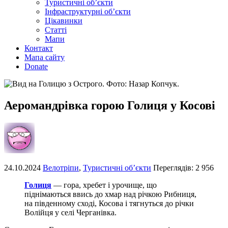
Туристичні об’єкти
Інфраструктурні об’єкти
Цікавинки
Статті
Мапи
Контакт
Мапа сайту
Donate
Аеромандрівка горою Голиця у Косові
24.10.2024
Велотріпи
,
Туристичні об’єкти
Переглядів: 2 956
Голиця
— гора, хребет і урочище, що
піднімаються ввись до хмар над річкою Рибниця,
на південному сході, Косова і тягнуться до річки
Волійця у селі Черганівка.