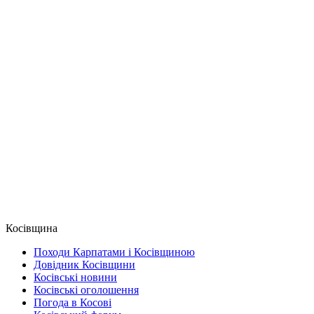
Косівщина
Походи Карпатами і Косівщиною
Довідник Косівщини
Косівські новини
Косівські оголошення
Погода в Косові