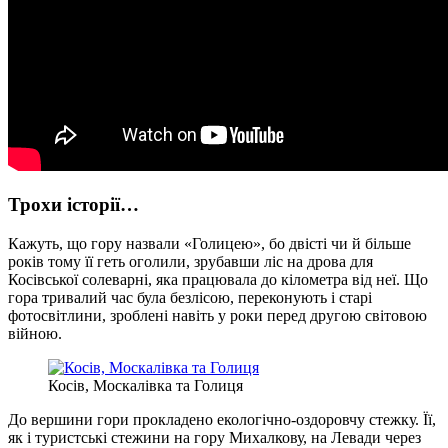
Трохи історії…
Кажуть, що гору назвали «Голицею», бо двісті чи й більше
років тому її геть оголили, зрубавши ліс на дрова для
Косівської солеварні, яка працювала до кілометра від неї. Що
гора тривалий час була безлісою, переконують і старі
фотосвітлини, зроблені навіть у роки перед другою світовою
війною.
Косів, Москалівка та Голиця
До вершини гори прокладено екологічно-оздоровчу стежку. Її,
як і туристські стежини на гору Михалкову, на Левади через