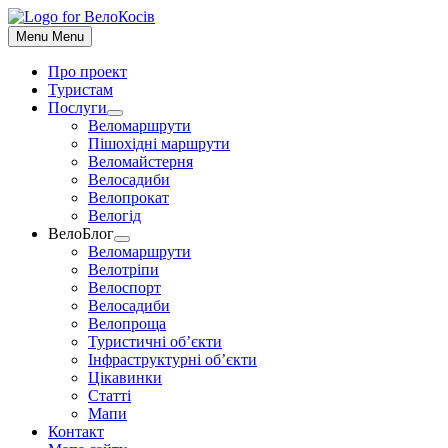
До
контенту
Menu
Menu
Про проект
Туристам
Послуги
Show
Веломаршрути
sub
Пішохідні маршрути
menu
Веломайстерня
Велосадиби
Велопрокат
Велогід
ВелоБлог
Show
Веломаршрути
sub
Велотріпи
menu
Велоспорт
Велосадиби
Велопроща
Туристичні об’єкти
Інфраструктурні об’єкти
Цікавинки
Статті
Мапи
Контакт