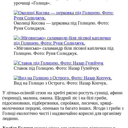
урочищі «Голиця».
Околиці Косова — церковка під Голицею. Фото:
Руня Солиджук.
«Збіговисько» саламандр біля лісової каплички під
Голицею. Фото: Руня Солиджук.
Ставок під Голицею. Фото: Назар Гулейчук
Вид на Голицю з Острого. Фото: Назар Копчук.
У літньо-осінній сезон на хребті рясно ростуть суниці, афини
(чорниці), малина, ожина. Щедрий ліс і на білі гриби,
підосиновики, підберезники, сироїжки, лисички, хрящі-
молочники перцеві, опеньки та багато інших. Ягоди і гриби з
Голиці екологічно чисті і надзвичайно корисні для організму
людини.