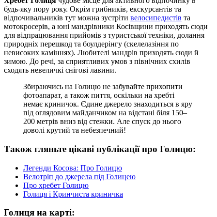
Хребет Голиця
чудове місце для активного відпочинку в
будь-яку пору року. Окрім грибників, екскурсантів та
відпочивальників тут можна зустріти
велосипедистів
та
мотокросерів, а юні мандрівники Косівщини приходять сюди
для відпрацювання прийомів з туристської техніки, долання
природніх перешкод та боулдерінгу (скелелазіння по
невисоких каміннях). Любителі мандрів приходять сюди й
зимою. До речі, за сприятливих умов з північних схилів
сходять невеличкі снігові лавини.
Збираючись на Голицю не забувайте прихопити
фотоапарат, а також пиття, оскільки на хребті
немає криничок. Єдине джерело знаходиться в яру
під оглядовим майданчиком на відстані біля 150–
200 метрів вниз від стежки. Але спуск до нього
доволі крутий та небезпечний!
Також гляньте цікаві публікації про Голицю:
Легенди Косова: Про Голицю
Велотріп до джерела під Голицею
Про хребет Голицю
Голиця і Кринчиста криничка
Голиця на карті: