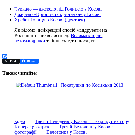
Чуркало — джерело під Голицею у Косові
Джерело «Кринчиста криничка» у Косові
Хребет Голиця в Косові (gps-трек)
Як відомо, найкращий спосіб мандрувати на
Косівщині – це велосипед!
Веломайстерня
,
веломандрівки
та інші супутні послуги.
Facebook
Post
Share
Також читайте:
Покатушки по Косівськи 2013:
відео
Третій Велодень у Косові — маршрут на гору
Кичера: gps-трек
Третій Велодень у Косові:
фотографії
Велогонка у Косові