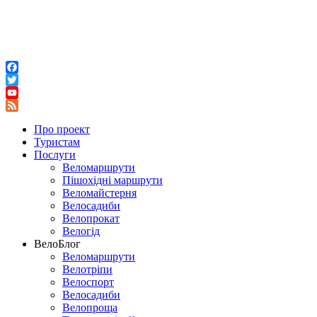
Facebook
Twitter
YouTube
Feed
Про проект
Туристам
Послуги
Веломаршрути
Пішохідні маршрути
Веломайстерня
Велосадиби
Велопрокат
Велогід
ВелоБлог
Веломаршрути
Велотріпи
Велоспорт
Велосадиби
Велопроща