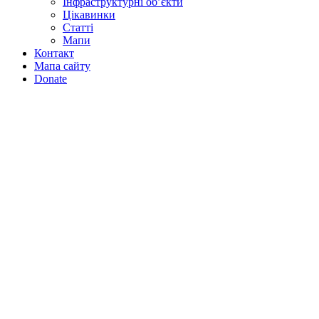
Інфраструктурні об’єкти
Цікавинки
Статті
Мапи
Контакт
Мапа сайту
Donate