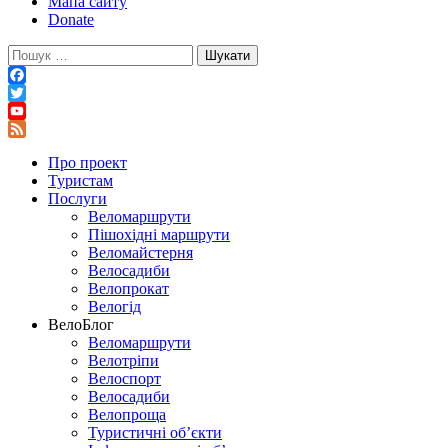
Мапа сайту
Donate
Пошук:
Facebook
Twitter
YouTube
Feed
Про проект
Туристам
Послуги
Веломаршрути
Пішохідні маршрути
Веломайстерня
Велосадиби
Велопрокат
Велогід
ВелоБлог
Веломаршрути
Велотріпи
Велоспорт
Велосадиби
Велопроща
Туристичні об’єкти