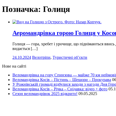
Позначка:
Голиця
Аеромандрівка горою Голиця у Косо
Голиця — гора, хребет і урочище, що піднімаються ввись д
видається […]
24.10.2024
Велотріпи
,
Туристичні об’єкти
Нове на сайті
Веломандрівка на гору Спинзова — майже 70 км неймов
Веломандрівка Косів – Пістинь – Шешори – Прокурава
06
У Рожнівській громаді відбулися заходи з нагоди Дня Геро
Веломандрівка Косів – Річка – Снідавка: відео + фото
05.1
Сезон веломандрівок 2025 відкрито!
09.05.2025