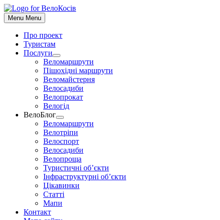
До
контенту
Menu
Menu
Про проект
Туристам
Послуги
Show
Веломаршрути
sub
Пішохідні маршрути
menu
Веломайстерня
Велосадиби
Велопрокат
Велогід
ВелоБлог
Show
Веломаршрути
sub
Велотріпи
menu
Велоспорт
Велосадиби
Велопроща
Туристичні об’єкти
Інфраструктурні об’єкти
Цікавинки
Статті
Мапи
Контакт