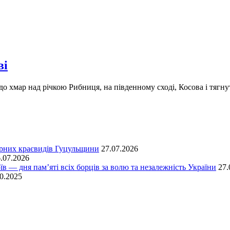
ві
о хмар над річкою Рибниця, на південному сході, Косова і тягну
ірних краєвидів Гуцульщини
27.07.2026
.07.2026
їв — дня пам’яті всіх борців за волю та незалежність України
27.
0.2025