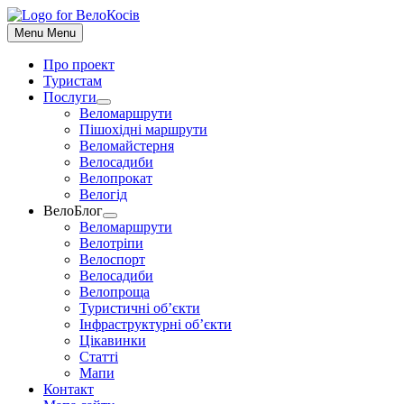
До
контенту
Menu
Menu
Про проект
Туристам
Послуги
Show
Веломаршрути
sub
Пішохідні маршрути
menu
Веломайстерня
Велосадиби
Велопрокат
Велогід
ВелоБлог
Show
Веломаршрути
sub
Велотріпи
menu
Велоспорт
Велосадиби
Велопроща
Туристичні об’єкти
Інфраструктурні об’єкти
Цікавинки
Статті
Мапи
Контакт