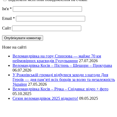
Ім'я
*
Email
*
Сайт
Нове на сайті
Веломандрівка на гору Спинзова — майже 70 км
неймовірних краєвидів Гуцульщини
27.07.2026
Веломандрівка Косів – Пістинь – Шешори – Прокурава
06.07.2026
У Рожнівській громаді відбулися заходи з нагоди Дня
Героїв — дня пам’яті всіх борців за волю та незалежність
України
27.05.2026
Веломандрівка Косів – Річка – Снідавка: відео + фото
05.10.2025
Сезон веломандрівок 2025 відкрито!
09.05.2025