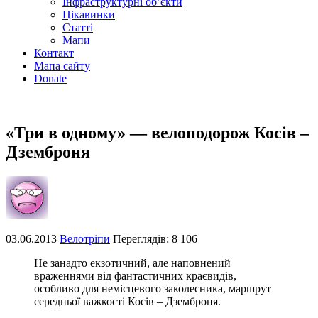
Інфраструктурні об’єкти
Цікавинки
Статті
Мапи
Контакт
Мапа сайту
Donate
«Три в одному» — велоподорож Косів –
Дземброня
03.06.2013
Велотріпи
Переглядів: 8 106
Не занадто екзотичний, але наповнений
враженнями від фантастичних краєвидів,
особливо для немісцевого заколесника, маршрут
середньої важкості Косів – Дземброня.