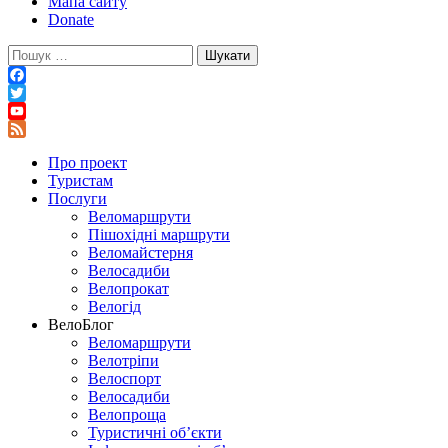
Мапа сайту
Donate
Пошук:
Facebook
Twitter
YouTube
Feed
Про проект
Туристам
Послуги
Веломаршрути
Пішохідні маршрути
Веломайстерня
Велосадиби
Велопрокат
Велогід
ВелоБлог
Веломаршрути
Велотріпи
Велоспорт
Велосадиби
Велопроща
Туристичні об’єкти