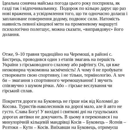
Ідеальна сонячна майська погода цього року посприяла, як
газді так і відпочивальнику. Подорож по кільцю дарує що раз
нові враження, а усвідомлення того, що ти одночасно долаєш і
заплановане повернення додому, подвоює сили. Натомість
наявність певної кінцевої мети на променевому маршруті
психологічно полегшує, можна сказати, «виправдовує» його
долання.
Отже, 9–10 травня традиційно на Черемоші, в районі с.
Бистрець, проводився один з етапів змагань на першість
України з гірсьководного слалому або рафтінгу. Ох, ця вже
неоковирна чужомовна засміченість! А чому б не пробувати
створювати свою спортивну, і не тільки, термінологію. А хоч
би – змагання з спортивного черемошування! І звучить
співзвучно з шумом річки. Або – гірське веслування чи
гірський сплав.
Покриття дороги на Буковець не гірше ніж від Коломиї до
Косова. Туристів-наколесників на дорозі мало, але й авто не
густо. Слава Богу! У вихідні і святкові дні на гуцульських
дорогах автівки не докучають. В цьому я переконався і на
минулорічній кільцевій мандрівці Косів – Буковець – Ясенів –
Розтоки – Кути – Косів. Виїхавши на Буковець, отримуєш