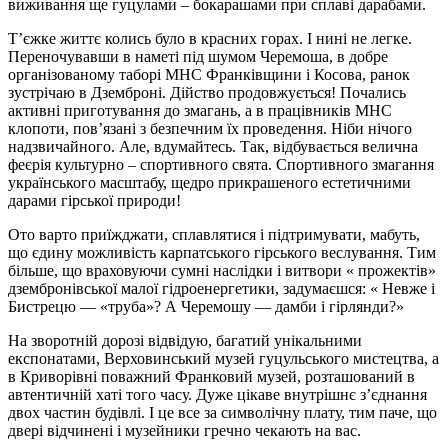
виживання ще гуцулами – бокарашами при сплаві дарабами.
Т’єжке життє колись було в красних горах. І нині не легке.
Переночувавши в наметі під шумом Черемоша, в добре
організованому таборі МНС Франківщини і Косова, ранок
зустрічаю в Дземброні. Дійство продовжується! Почались
активні приготування до змагань, а в працівників МНС
клопоти, пов’язані з безпечним їх проведення. Ніби нічого
надзвичайного. Але, вдумайтесь. Так, відбувається велична
феєрія культурно – спортивного свята. Спортивного змагання
українського масштабу, щедро прикрашеного естетичними
дарами гірської природи!
Ото варто приїжджати, сплавлятися і підтримувати, мабуть,
що єдину можливість карпатського гірського веслування. Тим
більше, що враховуючи сумні наслідки і витвори « прожектів»
дзембронівської малої гідроенергетики, задумаєшся: « Невже і
Бистрецю — «труба»? А Черемошу — дамби і гірлянди?»
На зворотній дорозі відвідую, багатий унікальними
експонатами, Верховинський музей гуцульського мистецтва, а
в Криворівні поважний Франковий музей, розташований в
автентичній хаті того часу. Дуже цікаве внутрішнє з’єднання
двох частин будівлі. І це все за символічну плату, тим паче, що
двері відчинені і музейники гречно чекають на вас.