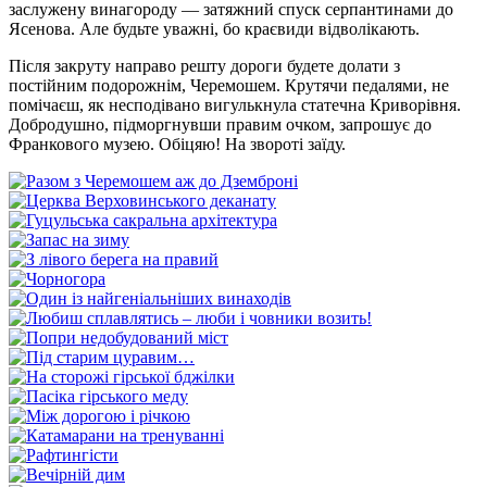
заслужену винагороду — затяжний спуск серпантинами до
Ясенова. Але будьте уважні, бо краєвиди відволікають.
Після закруту направо решту дороги будете долати з
постійним подорожнім, Черемошем. Крутячи педалями, не
помічаєш, як несподівано вигулькнула статечна Криворівня.
Добродушно, підморгнувши правим очком, запрошує до
Франкового музею. Обіцяю! На звороті заїду.