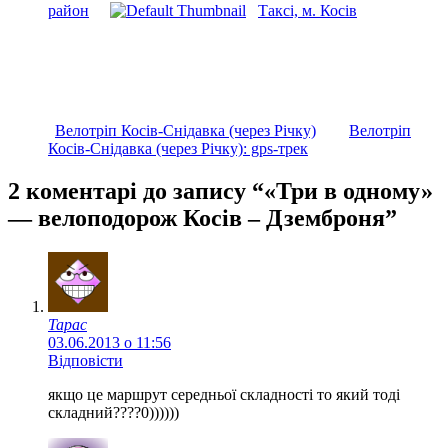
район
Таксі, м. Косів
Велотріп Косів-Снідавка (через Річку)
Велотріп
Косів-Снідавка (через Річку): gps-трек
2 коментарі до запису “«Три в одному»
— велоподорож Косів – Дземброня”
Тарас
03.06.2013 о 11:56
Відповісти
якщо це маршрут середньої складності то який тоді
складний????0))))))