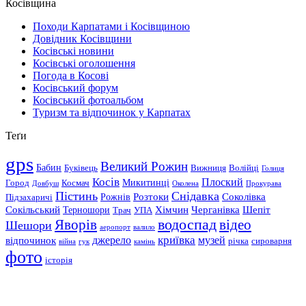
Косівщина
Походи Карпатами і Косівщиною
Довідник Косівщини
Косівські новини
Косівські оголошення
Погода в Косові
Косівський форум
Косівський фотоальбом
Туризм та відпочинок у Карпатах
Теґи
gps
Великий Рожин
Бабин
Буківець
Вижниця
Волійці
Голиця
Косів
Плоский
Микитинці
Город
Космач
Довбуш
Околена
Прокурава
Пістинь
Снідавка
Розтоки
Соколівка
Рожнів
Підзахаричі
Сокільський
Хімчин
Черганівка
Шепіт
Терношори
Трач
УПА
водоспад
Яворів
відео
Шешори
аеропорт
валило
криївка
відпочинок
джерело
музей
річка
сироварня
війна
гук
камінь
фото
історія