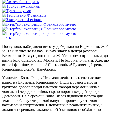
1
2
►
Поступово, набираючи висоту, доїжджаю до Верховини. Жаб
‘є! Так написано на кам ‘яному знаку в центрі розлогої
Верховини. Кажуть, що площа Жаб’є, разом з присілками, до
війни було більшою від Москви. Не буду наполягати. Але, що
вище і файніше, се певно! Які топоніми! Буковець, Ігрець,
Криворівня, Жаб’є, Дземброня.
Уважєйте! Бо по Ільцєх Черемош делікатно тєгне нас нас
вліво, на Бистрець, Криворівню. Після цуравого моста
грунтова дорога попри наметові табори черемошників з
човнами і чередою автівок скраю дороги веде д’горі, до
Дземброні. На Черемоші, зліва, через підвішені ворота для
змагань, облизуючи річкові валуни, прошмигують човни і
катамарани спортсменів. Споконвічна реальність ризику і
долання перешкод, закладена об ‘єктивною необхідністю