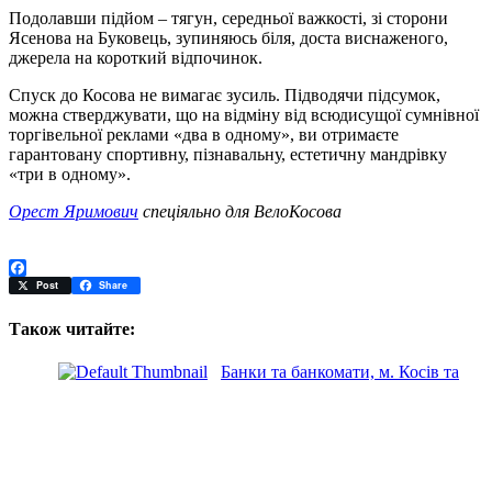
Подолавши підйом – тягун, середньої важкості, зі сторони
Ясенова на Буковець, зупиняюсь біля, доста виснаженого,
джерела на короткий відпочинок.
Спуск до Косова не вимагає зусиль. Підводячи підсумок,
можна стверджувати, що на відміну від всюдисущої сумнівної
торгівельної реклами «два в одному», ви отримаєте
гарантовану спортивну, пізнавальну, естетичну мандрівку
«три в одному».
Орест Яримович
спеціяльно для ВелоКосова
Facebook
Post
Share
Також читайте:
Банки та банкомати, м. Косів та