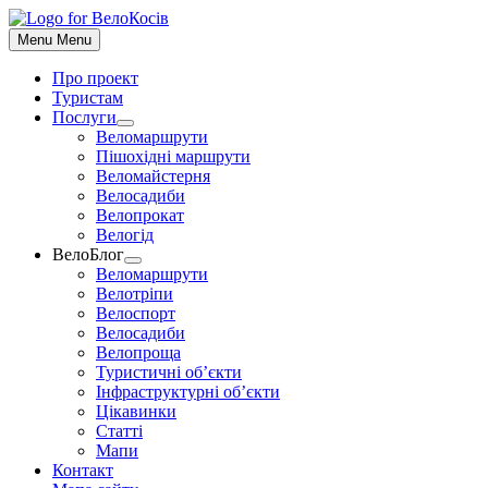
До
контенту
Menu
Menu
Про проект
Туристам
Послуги
Show
Веломаршрути
sub
Пішохідні маршрути
menu
Веломайстерня
Велосадиби
Велопрокат
Велогід
ВелоБлог
Show
Веломаршрути
sub
Велотріпи
menu
Велоспорт
Велосадиби
Велопроща
Туристичні об’єкти
Інфраструктурні об’єкти
Цікавинки
Статті
Мапи
Контакт