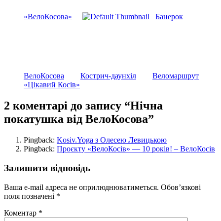
«ВелоКосова»
Банерок
ВелоКосова
Кострич-даунхіл
Веломаршрут
«Цікавий Косів»
2 коментарі до запису “Нічна
покатушка від ВелоКосова”
Pingback:
Kosiv.Yoga з Олесею Левицькою
Pingback:
Проєкту «ВелоКосів» — 10 років! – ВелоКосів
Залишити відповідь
Ваша e-mail адреса не оприлюднюватиметься.
Обов’язкові
поля позначені
*
Коментар
*