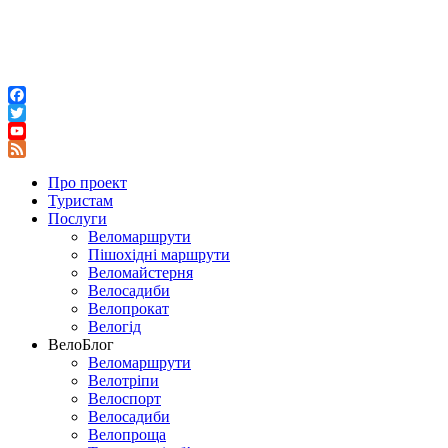
Facebook
Twitter
YouTube
Feed
Про проект
Туристам
Послуги
Веломаршрути
Пішохідні маршрути
Веломайстерня
Велосадиби
Велопрокат
Велогід
ВелоБлог
Веломаршрути
Велотріпи
Велоспорт
Велосадиби
Велопроща