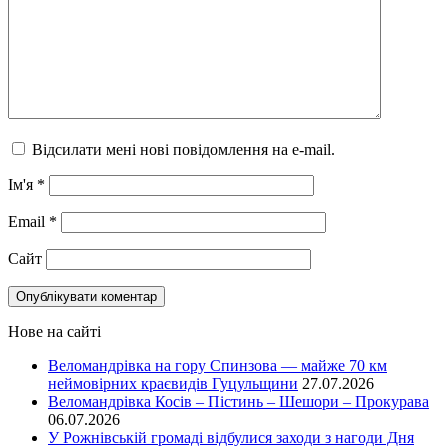
Відсилати мені нові повідомлення на e-mail.
Ім'я
*
Email
*
Сайт
Нове на сайті
Веломандрівка на гору Спинзова — майже 70 км
неймовірних краєвидів Гуцульщини
27.07.2026
Веломандрівка Косів – Пістинь – Шешори – Прокурава
06.07.2026
У Рожнівській громаді відбулися заходи з нагоди Дня