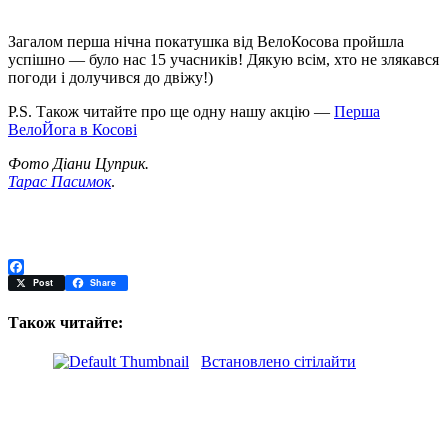
Загалом перша нічна покатушка від ВелоКосова пройшла
успішно — було нас 15 учасників! Дякую всім, хто не злякався
погоди і долучився до двіжу!)
P.S. Також читайте про ще одну нашу акцію —
Перша
ВелоЙога в Косові
Фото Діани Цуприк.
Тарас Пасимок
.
Facebook
Post
Share
Також читайте:
Встановлено сітілайти