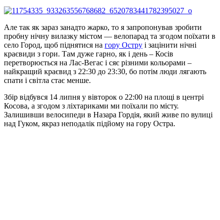
Але так як зараз занадто жарко, то я запропонував зробити
пробну нічну вилазку містом — велопарад та згодом поїхати в
село Город, щоб піднятися на
гору Остру
і зацінити нічні
краєвиди з гори. Там дуже гарно, як і день – Косів
перетворюється на Лас-Вегас і сяє різними кольорами –
найкращий краєвид з 22:30 до 23:30, бо потім люди лягають
спати і світла стає менше.
Збір відбувся 14 липня у вівторок о 22:00 на площі в центрі
Косова, а згодом з ліхтариками ми поїхали по місту.
Залишивши велосипеди в Назара Гордія, який живе по вулиці
над Гуком, якраз неподалік підйому на гору Остра.