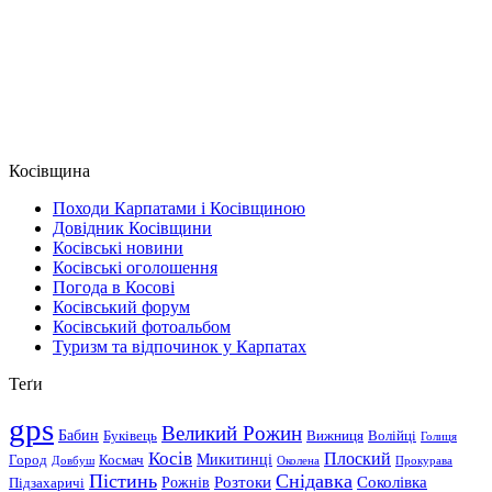
Косівщина
Походи Карпатами і Косівщиною
Довідник Косівщини
Косівські новини
Косівські оголошення
Погода в Косові
Косівський форум
Косівський фотоальбом
Туризм та відпочинок у Карпатах
Теґи
gps
Великий Рожин
Бабин
Буківець
Вижниця
Волійці
Голиця
Косів
Плоский
Микитинці
Город
Космач
Довбуш
Околена
Прокурава
Пістинь
Снідавка
Розтоки
Соколівка
Рожнів
Підзахаричі