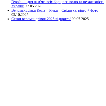
Героїв — дня пам’яті всіх борців за волю та незалежність
України
27.05.2026
Веломандрівка Косів – Річка – Снідавка: відео + фото
05.10.2025
Сезон веломандрівок 2025 відкрито!
09.05.2025