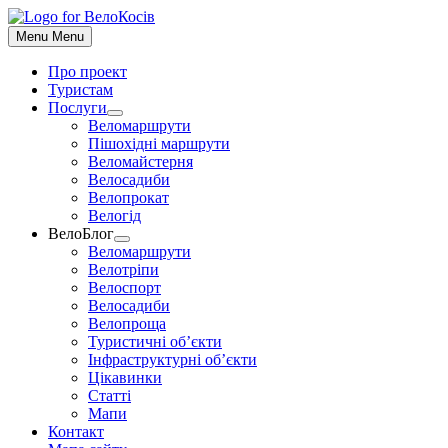
До
контенту
Menu
Menu
Про проект
Туристам
Послуги
Show
Веломаршрути
sub
Пішохідні маршрути
menu
Веломайстерня
Велосадиби
Велопрокат
Велогід
ВелоБлог
Show
Веломаршрути
sub
Велотріпи
menu
Велоспорт
Велосадиби
Велопроща
Туристичні об’єкти
Інфраструктурні об’єкти
Цікавинки
Статті
Мапи
Контакт