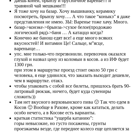
даешь коней, брынзу и брусничное варенье!!! и
травяной чай мешками!!!
Я тоже хочу на базар. Хочу вышиванку, керамику
посмотреть, брынзу хочу…. А что такое “коныкэ” я даже
представления не имею. ЗЫ: Варенье тоже хачу. Много.
базар->конэке->брынза->сухое белое(продожаю
логический ряд)->баня … А катаццо когда?
Конечно же банош едят все! а еще много всяких
вкусностей! И витамин Це! Сальце, м”ясце,
вареньице…
упс. мне только-что перезвонили. перевозчик оказался
глухой и назвал цену из коломыи в косов. а из ИФ будет
1300 грн.
при этом в маршрутке проезд стоит около 50 грн с
человека, я еще удивился, что заказать выходит дешевле,
чем в маршрутке. отакэ.
чтобы упаковать с собой все билеты, пришлось брать 90-
литровый рюкзак, ничего, будет куда сувениры
сложить:))
Там нет вкусного верховынского пива 🙁 Так что едем в
Косов 🙂 Вообще в Рахове, кроме как кататься, делать
особо нечего, а в Косове есть варианты.
краткая статистика “ущерба катанию”:
горы невысокие, но густо посажены, грунты
проезжаемы везде, где переднее колесо еще цепляется за