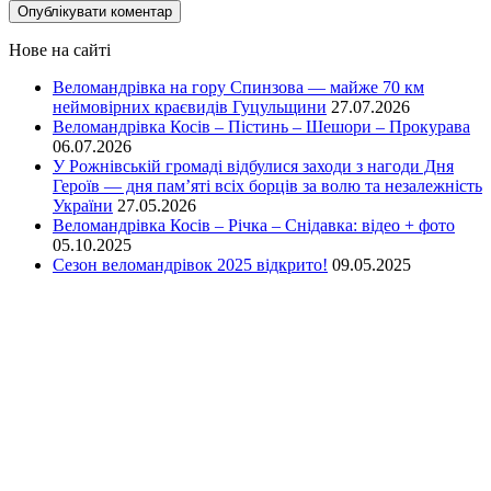
Нове на сайті
Веломандрівка на гору Спинзова — майже 70 км
неймовірних краєвидів Гуцульщини
27.07.2026
Веломандрівка Косів – Пістинь – Шешори – Прокурава
06.07.2026
У Рожнівській громаді відбулися заходи з нагоди Дня
Героїв — дня пам’яті всіх борців за волю та незалежність
України
27.05.2026
Веломандрівка Косів – Річка – Снідавка: відео + фото
05.10.2025
Сезон веломандрівок 2025 відкрито!
09.05.2025