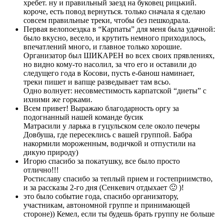
хребет. ну и правильный заезд на буковец рицький.
короче, есть повод вернуться. только сначала я сделаю
совсем правильные треки, чтобы без пешкодрала.
Первая велопоездка в “Карпаты” для меня была удачной:
было вкусно, весело, и крутить немного приходилось,
впечатлений много, и главное только хорошие.
Организатор был ШИКАРЕН во всех своих прявлениях,
но видно кому-то насолил, за что его и оставили до
следущего года в Косови, пусть е-банош наминает,
треки пишет и вапще разведывает там всьо.
Одно волнует: несовместимость карпатской “диеты” с
ихними же горками.
Всем привет! Выражаю благодарность оргу за
подогнанный нашей команде бусик
Матрасили у ларька в гуцульском селе около печеры
Довбуша, где пересеклись с вашей группой. Бабра
накормили мороженным, водичкой и отпустили на
дикую природу)
Игорю спасибо за покатушку, все было просто
отлично!!!
Ростиславу спасибо за теплый прием и гостеприимство,
и за рассказы 2-го дня (Сенкевич отдыхает 🙂 )!
это было событие года, спасибо организатору,
участникам, автономной группе и принимающей
стороне)) Кемел, если ты будешь брать группу не больше