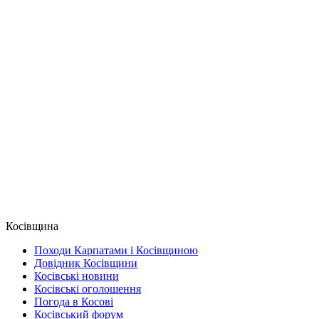
Косівщина
Походи Карпатами і Косівщиною
Довідник Косівщини
Косівські новини
Косівські оголошення
Погода в Косові
Косівський форум