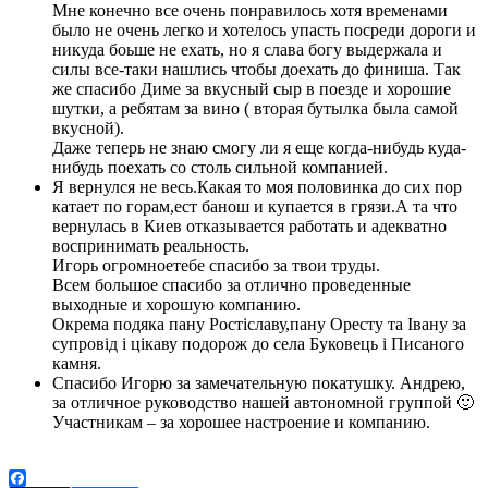
Мне конечно все очень понравилось хотя временами
было не очень легко и хотелось упасть посреди дороги и
никуда боьше не ехать, но я слава богу выдержала и
силы все-таки нашлись чтобы доехать до финиша. Так
же спасибо Диме за вкусный сыр в поезде и хорошие
шутки, а ребятам за вино ( вторая бутылка была самой
вкусной).
Даже теперь не знаю смогу ли я еще когда-нибудь куда-
нибудь поехать со столь сильной компанией.
Я вернулся не весь.Какая то моя половинка до сих пор
катает по горам,ест банош и купается в грязи.А та что
вернулась в Киев отказывается работать и адекватно
воспринимать реальность.
Игорь огромноетебе спасибо за твои труды.
Всем большое спасибо за отлично проведенные
выходные и хорошую компанию.
Окрема подяка пану Ростіславу,пану Оресту та Івану за
супровід і цікаву подорож до села Буковець і Писаного
камня.
Спасибо Игорю за замечательную покатушку. Андрею,
за отличное руководство нашей автономной группой 🙂
Участникам – за хорошее настроение и компанию.