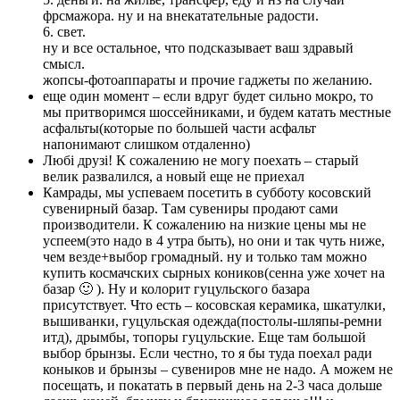
фрсмажора. ну и на внекатательные радости.
6. свет.
ну и все остальное, что подсказывает ваш здравый
смысл.
жопсы-фотоаппараты и прочие гаджеты по желанию.
еще один момент – если вдруг будет сильно мокро, то
мы притворимся шоссейниками, и будем катать местные
асфальты(которые по большей части асфальт
напонимают слишком отдаленно)
Любі друзі! К сожалению не могу поехать – старый
велик развалился, а новый еще не приехал
Камрады, мы успеваем посетить в субботу косовский
сувенирный базар. Там сувениры продают сами
производители. К сожалению на низкие цены мы не
успеем(это надо в 4 утра быть), но они и так чуть ниже,
чем везде+выбор громадный. ну и только там можно
купить космачских сырных коников(сенна уже хочет на
базар 🙂 ). Ну и колорит гуцульского базара
присутствует. Что есть – косовская керамика, шкатулки,
вышиванки, гуцульская одежда(постолы-шляпы-ремни
итд), дрымбы, топоры гуцульские. Еще там большой
выбор брынзы. Если честно, то я бы туда поехал ради
коныков и брынзы – сувениров мне не надо. А можем не
посещать, и покатать в первый день на 2-3 часа дольше