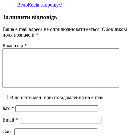
ВелоКосів запрошує!
Залишити відповідь
Ваша e-mail адреса не оприлюднюватиметься.
Обов’язкові
поля позначені
*
Коментар
*
Відсилати мені нові повідомлення на e-mail.
Ім'я
*
Email
*
Сайт