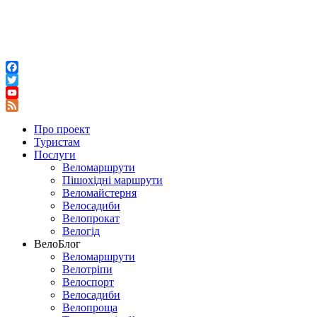
Facebook
Twitter
YouTube
Feed
Про проект
Туристам
Послуги
Веломаршрути
Пішохідні маршрути
Веломайстерня
Велосадиби
Велопрокат
Велогід
ВелоБлог
Веломаршрути
Велотріпи
Велоспорт
Велосадиби
Велопроща