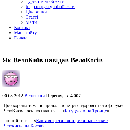
Туристичні об’єкти
Інфраструктурні об’єкти
Цікавинки
Статті
Мапи
Контакт
Мапа сайту
Donate
Як ВелоКиїв навідав ВелоКосів
06.08.2012
Велотріпи
Переглядів: 4 007
Щоб хороша тема не пропала в нетрях здоровенного форуму
ВелоКиєва, ось посилання — «
К гуцулам на Троицу
».
Повний звіт — «
Как я встретил лето, или нашествие
Велокиева на Косов
».