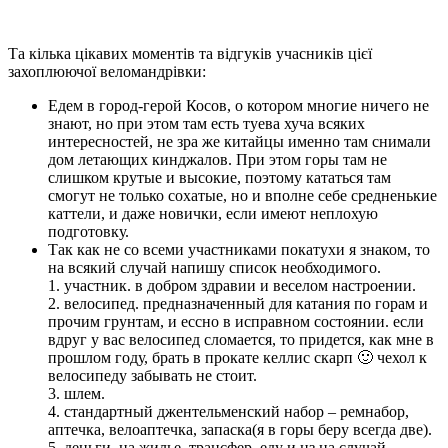
Та кілька цікавих моментів та відгуків учасників цієї
захоплюючої веломандрівки:
Едем в город-герой Косов, о котором многие ничего не
знают, но при этом там есть туева хуча всяких
интересностей, не зра же китайцы именно там снимали
дом летающих кинджалов. При этом горы там не
слишком крутые и высокие, поэтому кататься там
смогут не только сохатые, но и вполне себе средненькие
каттели, и даже новички, если имеют неплохую
подготовку.
Так как не со всеми участниками покатухи я знаком, то
на всякий случай напишу список необходимого.
1. участник. в добром здравии и веселом настроении.
2. велосипед. предназначенный для катания по горам и
прочим грунтам, и ессно в исправном состоянии. если
вдруг у вас велосипед сломается, то придется, как мне в
прошлом году, брать в прокате келлис скарп 🙂 чехол к
велосипеду забывать не стоит.
3. шлем.
4. стандартный джентельменский набор – ремнабор,
аптечка, велоаптечка, запаска(я в горы беру всегда две).
5. деньги. на жилье, трансфер, еду и нз на случай