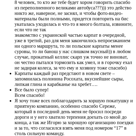
8 человек, то кто же тебе будет хором говорить спасибо
из переполненного великами автобуса???))) это действо
никто же, наверное, не заснял, и чтобы фото-видео-
материалы были полными, придется повторить на бис
укаталась уходилась и что-то я много болтала, извините,
если что не так
знакомство с украинской частью карпат в очередной,
уже в третий, раз для меня закончилось непроезжанием
ни одного маршрута, то ли польские карпаты менее
суровы, то ли банош у нас слишком вкусный)) в любом
случае, прокатный келлис скарп уж точно не виноват,
он честно пытался тормозить как умел, и в горочку ехал
не задирая колеса, за что ему и хозяину тоже спасибо)
Карпаты каждый раз предстают в новом свете –
запомнилась полонина Росохата, вкуснейшие сыры,
липкая глина и карабканье на хребет….
Все было супер!
Всем спасибо!
Я хочу тоже всех поблагодарить за хоршую покатушку и
приятную компанию, особенно спасибо Сереже,
который в последний день меня не бросил посреди
дороги и у него хватило терпения доехать со мной до
конца, а так же Игорю за хорошую организацию поездки
и за то, что согласился взять меня под номером “17” в
столь сильную команду.