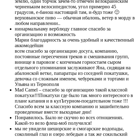
землю, один торчок зачем-то отмечен велокраинским
черненьким велосипедистом, угол примерно 45
градусов, е-банош настоящий там, и-будз тоже 🙂
верховынское пиво — обычная ибалонь, ветер в морду в
любом направлении..
нинармальнаму верблюду главное спасибо за
организацию и возможность
Марии благодарность за очень удобный и качественный
аккомодейшн
всем спасибо за организацию досуга, компанию,
постоянные пересечения треков и смешивания групп,
винище в паровозе с копченым горностаем сыром
отдельного упоминания заслуживают Яна, сидящая на
абалонской ветке, папаратцы из соседней покатушки,
девочка со сложным именем, чебуреками и тортами и
Ульяна из Тернополя
Mad Camel – спасибо за организацию такой классной
покатухи!!!Покатухи где было так много интересного в
плане катания и в кулЪтурном-поедательном тоже !!!
Спасибо всем за классную компанию и зашибительно
проведенные вместе выходные дни!
Понравилось. Было не скучно во всех отношениях.
Какой-то вело флеш-моб получился!
мы не увидели шешорские и смогарские водопады,
соколиный глаз и озеро лебедын а так же сокильский